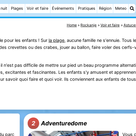
 nuit
Plages
Voir et faire
Événements
Pratiques
Région
Meteo
Home
Rockanje
Voir et faire
Astuce
le pour les enfants ! Sur
la plage
, aucune famille ne s'ennuie. Tous l
es crevettes ou des crabes, jouer au ballon, faire voler des cerfs-
il n'est pas difficile de mettre sur pied un beau programme alternati
s, excitantes et fascinantes. Les enfants s'y amusent et apprenne
r savoir quoi faire et quoi voir. Ils conviennent aux enfants de tou
Adventuredome
2
 du
parc
Vous 