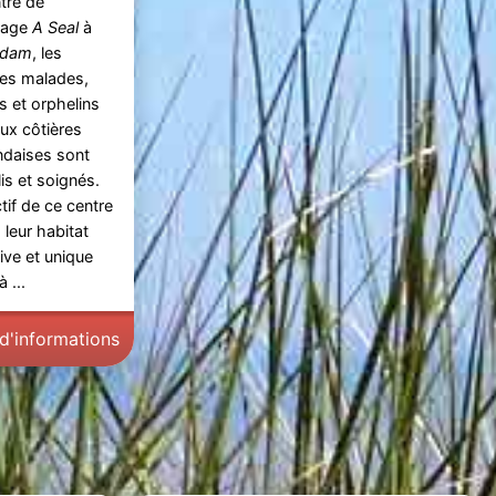
tre de
tage
A Seal
à
ndam
, les
es malades,
s et orphelins
ux côtières
ndaises sont
lis et soignés.
ctif de ce centre
 leur habitat
ive et unique
à ...
 d'informations