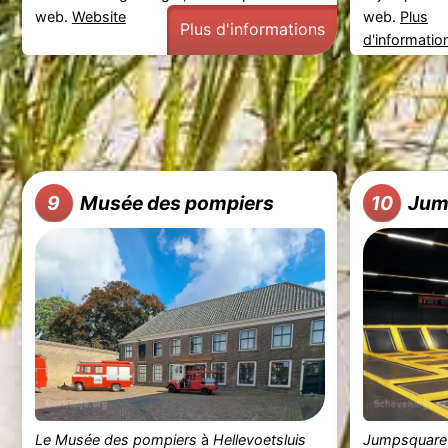
web.
Website
web.
Plus
Plus d'informations
d'informatio
Musée des pompiers
Jum
9
10
Le Musée des pompiers
à
Hellevoetsluis
Jumpsquare 