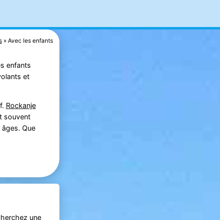
s
Avec les enfants
es enfants
volants et
f.
Rockanje
nt souvent
s âges. Que
cherchez une