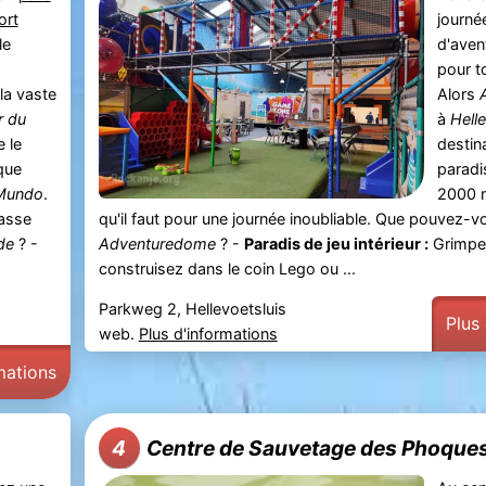
ort
journé
le
d'avent
pour to
la vaste
Alors
r du
à
Hell
e le
destin
que
paradi
Mundo
.
2000 m
fasse
qu'il faut pour une journée inoubliable. Que pouvez-v
de
? -
Adventuredome
? -
Paradis de jeu intérieur :
Grimpez
construisez dans le coin Lego ou ...
Parkweg 2, Hellevoetsluis
Plus
web.
Plus d'informations
mations
Centre de Sauvetage des Phoques
4