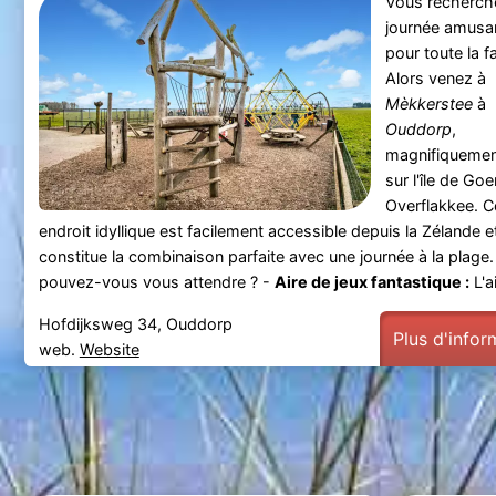
Vous recherch
journée amusa
pour toute la fa
Alors venez à
Mèkkerstee
à
Ouddorp
,
magnifiquemen
sur l'île de Go
Overflakkee. C
endroit idyllique est facilement accessible depuis la Zélande e
constitue la combinaison parfaite avec une journée à la plage.
pouvez-vous vous attendre ? -
Aire de jeux fantastique :
L'ai
Hofdijksweg 34, Ouddorp
Plus d'infor
web.
Website