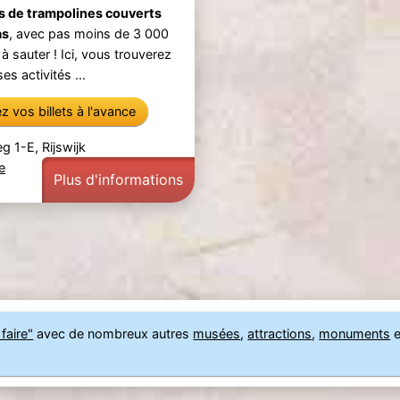
s de trampolines couverts
as
, avec pas moins de 3 000
 à sauter ! Ici, vous trouverez
s activités ...
 vos billets à l'avance
g 1-E, Rijswijk
e
Plus d'informations
faire"
avec de nombreux autres
musées
,
attractions
,
monuments
e