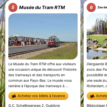
Musée du Tram RTM
5
6
Zoo de
Le
Musée du Tram RTM
offre aux visiteurs
Diergaarde B
une occasion unique de découvrir l'histoire
zoos des Pay
des tramways et des transports en
possibilité 
commun aux Pays-Bas. Le musée vous
une seule jo
ramène à l'époque des tramways à ...
Rotterdam
, 
Achetez vos billets à l'avance
Achetez
G.C. Schellingerweg 2, Ouddorp
Blijdorplaan