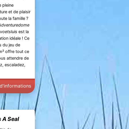
e pleine
ure et de plaisir
ute la famille ?
Adventuredome
evoetsluis
est la
ation idéale ! Ce
s du jeu de
² offre tout ce
ous attendre de
, escaladez,
 d'informations
 A Seal