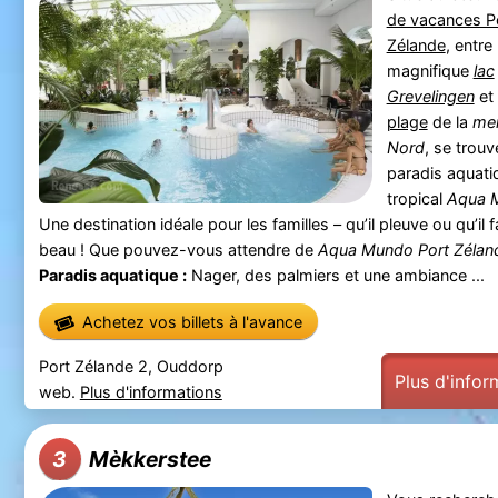
de vacances P
Zélande
, entre 
magnifique
lac
Grevelingen
et 
plage
de la
me
Nord
, se trouv
paradis aquati
tropical
Aqua 
Une destination idéale pour les familles – qu’il pleuve ou qu’il 
beau ! Que pouvez-vous attendre de
Aqua Mundo Port Zélan
Paradis aquatique :
Nager, des palmiers et une ambiance ...
Achetez vos billets à l'avance
Port Zélande 2, Ouddorp
Plus d'infor
web.
Plus d'informations
Mèkkerstee
3