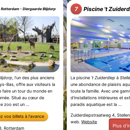
Piscine 't Zuider
7
 Rotterdam - Diergaarde Blijdorp
lijdorp
, l'un des plus anciens
La piscine
't Zuiderdiep
à
Stel
s-Bas, offre aux visiteurs la
une abondance de plaisirs aqu
de faire un tour du monde en
toute la famille. Avec une ga
urnée. Situé au cœur de
d'installations intérieures et ex
ce zoo est un ...
paradis aquatique est la ...
Zuiderdiepstraatweg 4, Stell
 vos billets à l'avance
web.
Website
Plus d'
 8, Rotterdam