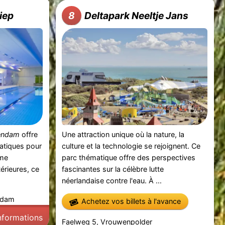
diep
Deltapark Neeltje Jans
8
lendam
offre
Une attraction unique où la nature, la
atiques pour
culture et la technologie se rejoignent. Ce
mme
parc thématique offre des perspectives
térieures, ce
fascinantes sur la célèbre lutte
néerlandaise contre l'eau. À ...
endam
Achetez vos billets à l'avance
informations
Faelweg 5, Vrouwenpolder