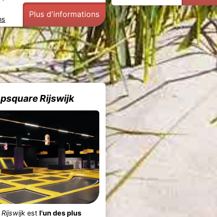
Plus d'informations
ns
psquare Rijswijk
Rijswijk
est
l'un des plus