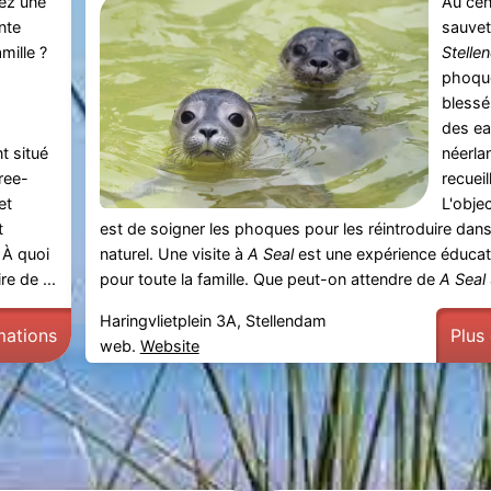
ez une
Au cen
nte
sauve
mille ?
Stelle
phoqu
blessé
des ea
t situé
néerla
eree-
recueil
et
L'obje
t
est de soigner les phoques pour les réintroduire dans
 À quoi
naturel. Une visite à
A Seal
est une expérience éducat
re de ...
pour toute la famille. Que peut-on attendre de
A Seal
Haringvlietplein 3A, Stellendam
mations
Plus
web.
Website