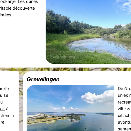
Rockanje. Les dunes
ritable découverte
nimées.
Grevelingen
relle
De
Gre
k
se
uniek 
du
recrea
er
, à
zilte 
-chemin
uitzich
am
,
avontu
samen