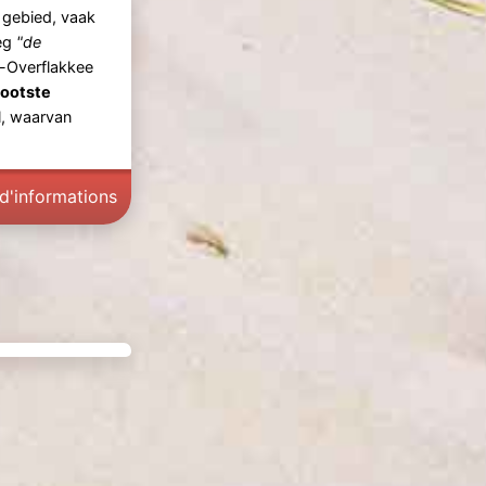
 gebied, vaak
eg
"de
-Overflakkee
ootste
l, waarvan
 d'informations