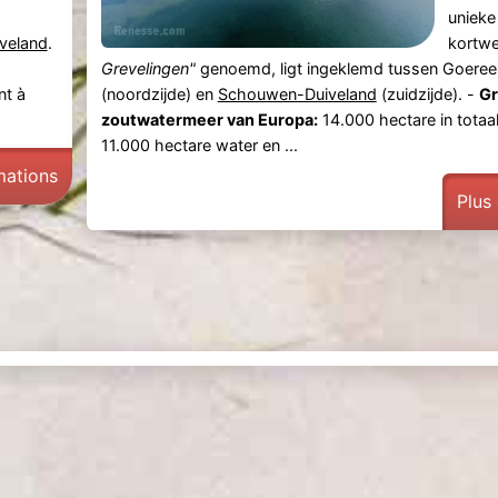
unieke
veland
.
kortw
Grevelingen"
genoemd, ligt ingeklemd tussen Goeree
nt à
(noordzijde) en
Schouwen-Duiveland
(zuidzijde). -
Gr
zoutwatermeer van Europa:
14.000 hectare in totaa
11.000 hectare water en ...
mations
Plus