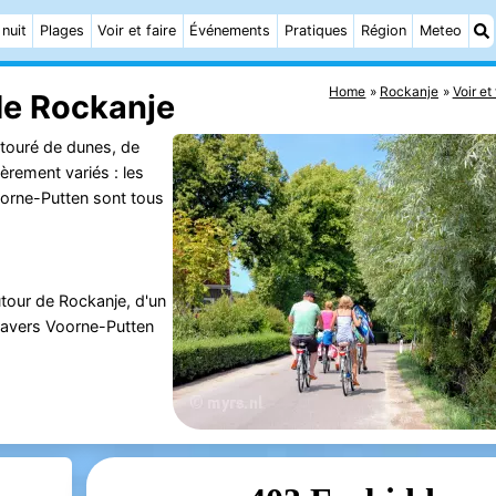
 nuit
Plages
Voir et faire
Événements
Pratiques
Région
Meteo
Home
Rockanje
Voir et 
 de Rockanje
entouré de dunes, de
ièrement variés : les
oorne-Putten sont tous
utour de Rockanje, d'un
 travers Voorne-Putten