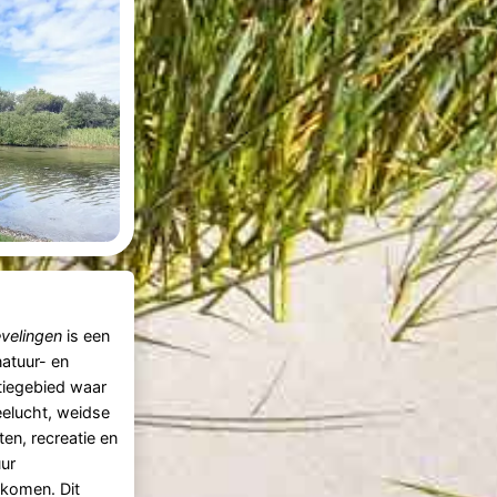
velingen
is een
natuur- en
tiegebied waar
zeelucht, weidse
ten, recreatie en
ur
komen. Dit