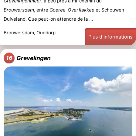
Grevelingenmeer
, à peu près à mi-chemin du
Brouwersdam
, entre
Goeree-Overflakkee
et
Schouwen-
Duiveland
. Que peut-on attendre de la ...
Brouwersdam, Ouddorp
Plus d'informations
Grevelingen
16