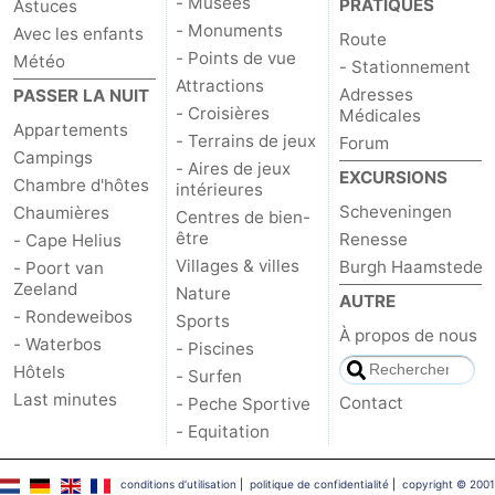
- Musées
PRATIQUES
Astuces
- Monuments
Avec les enfants
Route
- Points de vue
Météo
- Stationnement
Attractions
Adresses
PASSER LA NUIT
- Croisières
Médicales
Appartements
- Terrains de jeux
Forum
Campings
- Aires de jeux
EXCURSIONS
Chambre d'hôtes
intérieures
Scheveningen
Chaumières
Centres de bien-
être
Renesse
- Cape Helius
Villages & villes
Burgh Haamstede
- Poort van
Zeeland
Nature
AUTRE
- Rondeweibos
Sports
À propos de nous
- Waterbos
- Piscines
Hôtels
- Surfen
Last minutes
Contact
- Peche Sportive
- Equitation
conditions d‘utilisation
|
politique de confidentialité
|
copyright © 2001