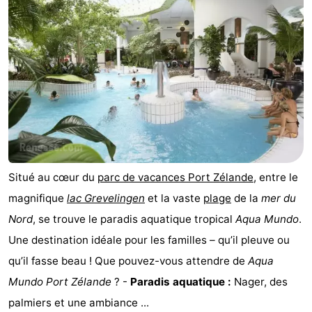
Haye
Rotterdam
Zeeland
Schouwen-
Duiveland
-
Renesse
-
Brouwershaven
-
Situé au cœur du
parc de vacances Port Zélande
, entre le
Bruinisse
-
magnifique
lac Grevelingen
et la vaste
plage
de la
mer du
Zierikzee
-
Nord
, se trouve le paradis aquatique tropical
Aqua Mundo
.
Une destination idéale pour les familles – qu’il pleuve ou
Nature
-
qu’il fasse beau ! Que pouvez-vous attendre de
Aqua
Oosterschelde
Burgh
-
Mundo Port Zélande
? -
Paradis aquatique :
Nager, des
palmiers et une ambiance ...
Haamstede
Nature
Meteo