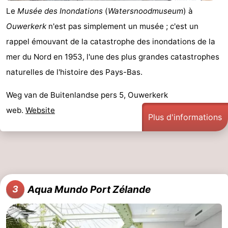
Le
Musée des Inondations
(
Watersnoodmuseum
) à
Médicales
Région
Ouwerkerk
n'est pas simplement un musée ; c'est un
Hollande-
rappel émouvant de la catastrophe des inondations de la
mer du Nord en 1953, l'une des plus grandes catastrophes
Méridionale
-
naturelles de l'histoire des Pays-Bas.
Leiden
Bollenstreek
Weg van de Buitenlandse pers 5, Ouwerkerk
-
web.
Website
Plus d'informations
Nature
-
Hollands
Noordwijk
-
Duin
Katwijk
-
Aqua Mundo Port Zélande
3
Scheveningen
-
La
-