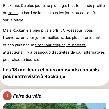
Rockanje
. Du plus jeune au plus âgé, tout le monde profite
Cape
-
du
soleil
au bord de la mer tous les jours ou de l'air frais
Helius
Poort
-
sur la plage.
van
Rondeweibos
-
Mais
Rockanje
a bien plus à offrir. Ci-dessous, vous
trouverez un aperçu des meilleurs, des plus intéressants
Zeeland
Waterbos
Hôtels
et des plus beaux
sites touristiques, musées et
Last
attractions
. Il y a beaucoup d'activités de jour alternatives
pour chaque bourse.
minutes
Plages
Les 18 meilleurs et plus amusants conseils
Voir
pour votre visite à Rockanje
et
Lieux
faire
d'intérêt
-
Faire du vélo
1
Musées
-