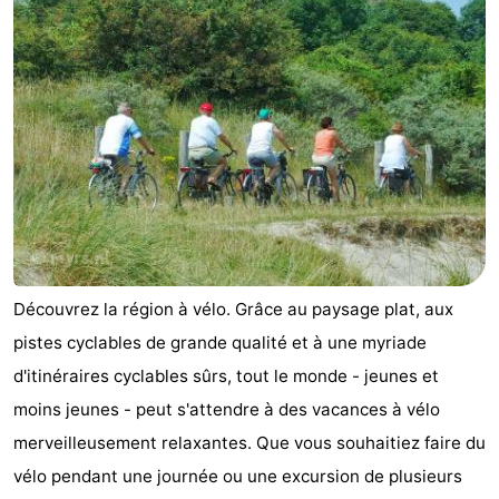
Monuments
-
Points
Attractions
de
-
vue
Croisières
-
Terrains
-
de
Aires
Centres
Découvrez la région à vélo. Grâce au paysage plat, aux
jeux
de
de
Villages
pistes cyclables de grande qualité et à une myriade
d'itinéraires cyclables sûrs, tout le monde - jeunes et
jeux
bien-
&
Nature
moins jeunes - peut s'attendre à des vacances à vélo
intérieures
être
villes
Sports
merveilleusement relaxantes. Que vous souhaitiez faire du
vélo pendant une journée ou une excursion de plusieurs
-