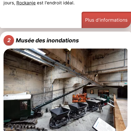
jours,
Rockanje
est l'endroit idéal.
Piscines
-
Plus d'informations
Surfen
-
Peche
-
Musée des inondations
2
Sportive
Equitation
Boire
et
Événements
manger
Pratiques
Forum
Route
-
Stationnement
Adresses