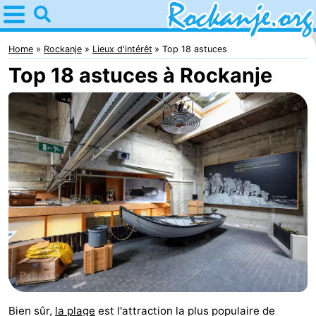
Home
Rockanje
Home
Rockanje
Lieux d'intérêt
Top 18 astuces
Top 18 astuces à Rockanje
Astuces
Avec
les
Passer
enfants
la
Appartements
nuit
Campings
Chambre
d'hôtes
Chaumières
-
Bien sûr,
la plage
est l'attraction la plus populaire de