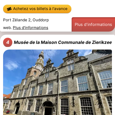
Achetez vos billets à l'avance
Kop
Contact
Port Zélande 2, Ouddorp
van
Plus d'informations
web.
Plus d'informations
Schouwen
4
Musée de la Maison Communale de Zierikzee