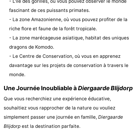
- L'île des gorilles, où vous pouvez observer le monde
Médicales
Région
fascinant de ces puissants primates.
- La zone Amazonienne, où vous pouvez profiter de la
Hollande-
riche flore et faune de la forêt tropicale.
Méridionale
-
- La zone marécageuse asiatique, habitat des uniques
dragons de Komodo.
Leiden
Bollenstreek
- Le Centre de Conservation, où vous en apprenez
-
davantage sur les projets de conservation à travers le
monde.
Nature
-
Une Journée Inoubliable à
Diergaarde Blijdorp
Hollands
Noordwijk
-
Que vous recherchiez une expérience éducative,
Duin
Katwijk
-
souhaitiez vous rapprocher de la nature ou vouliez
simplement passer une journée en famille,
Diergaarde
Scheveningen
-
Blijdorp
est la destination parfaite.
La
-