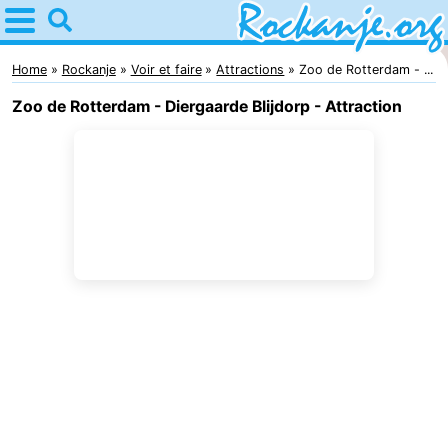
Home
Rockanje
Home
Rockanje
Voir et faire
Attractions
Zoo de Rotterdam - ...
Zoo de Rotterdam - Diergaarde Blijdorp - Attraction
Astuces
Avec
les
Passer
enfants
la
Appartements
nuit
Campings
Chambre
d'hôtes
Chaumières
-