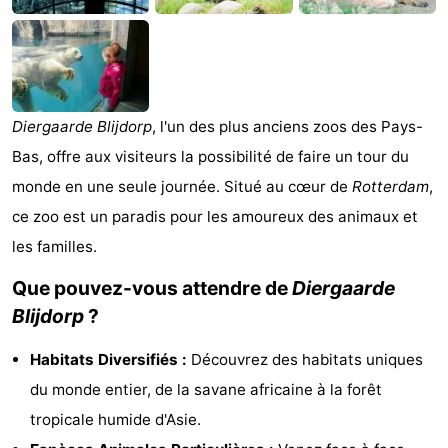
Monuments
-
Points
Attractions
de
-
Diergaarde Blijdorp
, l'un des plus anciens zoos des Pays-
Bas, offre aux visiteurs la possibilité de faire un tour du
vue
Croisières
-
monde en une seule journée. Situé au cœur de
Rotterdam
,
Terrains
-
ce zoo est un paradis pour les amoureux des animaux et
les familles.
de
Aires
Centres
Que pouvez-vous attendre de
Diergaarde
jeux
de
de
Villages
Blijdorp
?
jeux
bien-
&
Nature
Habitats Diversifiés :
Découvrez des habitats uniques
intérieures
être
villes
Sports
du monde entier, de la savane africaine à la forêt
tropicale humide d'Asie.
-