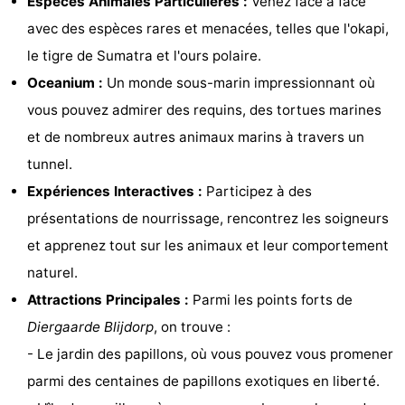
Espèces Animales Particulières :
Venez face à face
Piscines
-
avec des espèces rares et menacées, telles que l'okapi,
le tigre de Sumatra et l'ours polaire.
Surfen
-
Oceanium :
Un monde sous-marin impressionnant où
Peche
-
vous pouvez admirer des requins, des tortues marines
et de nombreux autres animaux marins à travers un
Sportive
Equitation
Boire
tunnel.
et
Événements
Expériences Interactives :
Participez à des
présentations de nourrissage, rencontrez les soigneurs
manger
Pratiques
et apprenez tout sur les animaux et leur comportement
Forum
naturel.
Attractions Principales :
Parmi les points forts de
Route
Diergaarde Blijdorp
, on trouve :
-
- Le jardin des papillons, où vous pouvez vous promener
parmi des centaines de papillons exotiques en liberté.
Stationnement
Adresses