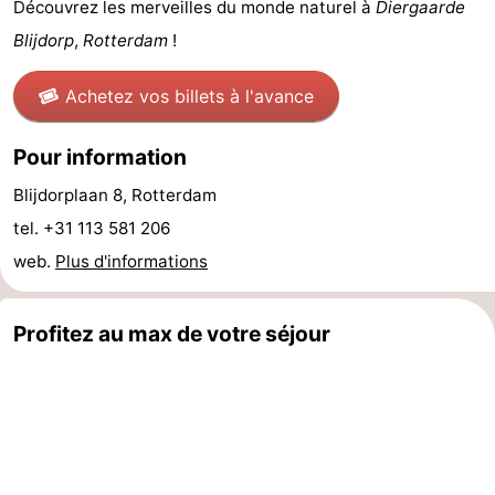
Découvrez les merveilles du monde naturel à
Diergaarde
Haye
Rotterdam
Zeeland
Blijdorp
,
Rotterdam
!
Schouwen-
Achetez vos billets à l'avance
Duiveland
-
Pour information
Renesse
-
Blijdorplaan 8, Rotterdam
tel. +31 113 581 206
Brouwershaven
-
web.
Plus d'informations
Bruinisse
-
Profitez au max de votre séjour
Zierikzee
-
Nature
-
Oosterschelde
Burgh
-
Haamstede
Nature
Meteo