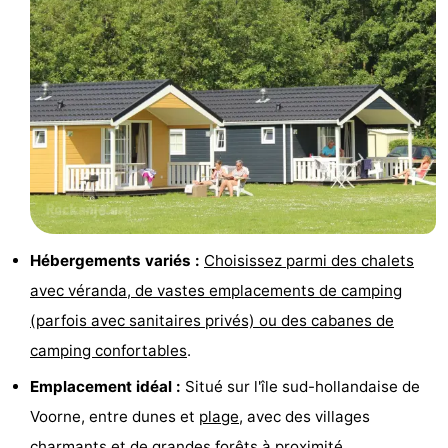
Monuments
-
Points
Attractions
de
-
vue
Croisières
-
Terrains
-
de
Aires
Centres
Hébergements variés :
Choisissez parmi des chalets
avec véranda, de vastes emplacements de camping
jeux
de
de
Villages
(parfois avec sanitaires privés) ou des cabanes de
jeux
bien-
&
Nature
camping confortables
.
Emplacement idéal :
Situé sur l'île sud-hollandaise de
intérieures
être
villes
Sports
Voorne, entre dunes et
plage
, avec des villages
-
charmants et de grandes forêts à proximité.