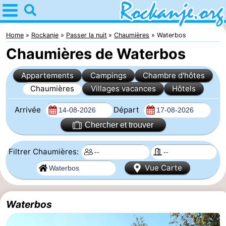
Home
Rockanje
Home
Rockanje
Passer la nuit
Chaumières
Waterbos
Chaumières de Waterbos
Astuces
Appartements
Campings
Chambre d'hôtes
Avec
Chaumières
Villages vacances
Hôtels
les
Passer
Arrivée
Départ
enfants
la
Appartements
Chercher et trouver
nuit
Campings
Filtrer Chaumières:
Vue Carte
Chambre
d'hôtes
Chaumières
Waterbos
-