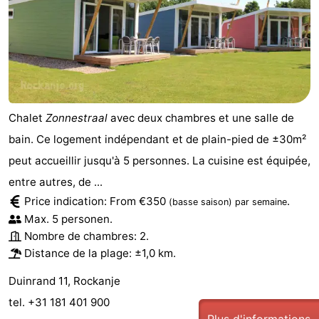
Kop
Contact
van
Schouwen
Chalet
Zonnestraal
avec deux chambres et une salle de
bain. Ce logement indépendant et de plain-pied de ±30m²
peut accueillir jusqu'à 5 personnes. La cuisine est équipée,
entre autres, de ...
Price indication: From €350
.
(basse saison)
par semaine
Max. 5 personen.
Nombre de chambres: 2.
Distance de la plage: ±1,0 km.
Duinrand 11, Rockanje
tel. +31 181 401 900