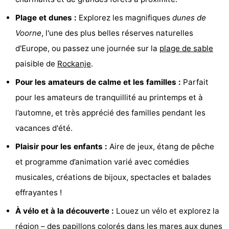
Piscines
-
Plage et dunes :
Explorez les magnifiques
dunes de
Voorne
, l'une des plus belles réserves naturelles
Surfen
-
d'Europe, ou passez une journée sur la
plage de sable
Peche
-
paisible de
Rockanje
.
Pour les amateurs de calme et les familles :
Parfait
Sportive
Equitation
Boire
pour les amateurs de tranquillité au printemps et à
et
Événements
l’automne, et très apprécié des familles pendant les
vacances d'été.
manger
Pratiques
Plaisir pour les enfants :
Aire de jeux, étang de pêche
Forum
et programme d’animation varié avec comédies
Route
musicales, créations de bijoux, spectacles et balades
effrayantes !
-
À vélo et à la découverte :
Louez un vélo et explorez la
Stationnement
Adresses
région – des papillons colorés dans les mares aux dunes