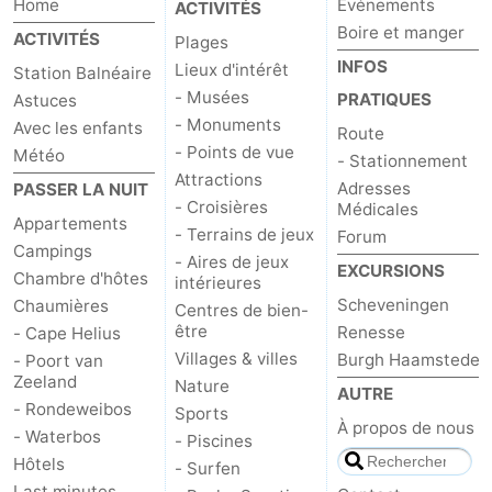
Home
Événements
ACTIVITÉS
Boire et manger
ACTIVITÉS
Plages
INFOS
Lieux d'intérêt
Station Balnéaire
- Musées
PRATIQUES
Astuces
- Monuments
Avec les enfants
Route
- Points de vue
Météo
- Stationnement
Attractions
Adresses
PASSER LA NUIT
- Croisières
Médicales
Appartements
- Terrains de jeux
Forum
Campings
- Aires de jeux
EXCURSIONS
Chambre d'hôtes
intérieures
Scheveningen
Chaumières
Centres de bien-
être
Renesse
- Cape Helius
Villages & villes
Burgh Haamstede
- Poort van
Zeeland
Nature
AUTRE
- Rondeweibos
Sports
À propos de nous
- Waterbos
- Piscines
Hôtels
- Surfen
Last minutes