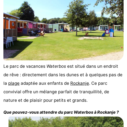
Cape
-
Helius
Poort
-
van
Rondeweibos
-
Zeeland
Waterbos
Hôtels
Last
Le parc de vacances
Waterbos
est situé dans un endroit
minutes
Plages
de rêve : directement dans les dunes et à quelques pas de
la
plage
adaptée aux enfants de
Rockanje
. Ce parc
Voir
convivial offre un mélange parfait de tranquillité, de
et
Lieux
nature et de plaisir pour petits et grands.
faire
d'intérêt
-
Que pouvez-vous attendre du parc
Waterbos
à
Rockanje
?
Musées
-