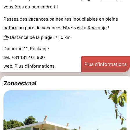
vous êtes au bon endroit !
Haye
Rotterdam
Zeeland
Passez des vacances balnéaires inoubliables en pleine
Schouwen-
nature
au parc de vacances
Waterbos
à
Rockanje
!
Duiveland
-
Distance de la plage: ±1,0 km.
Duinrand 11, Rockanje
Renesse
-
tel. +31 181 401 900
Brouwershaven
-
Plus d'informations
web.
Plus d'informations
Bruinisse
-
Zonnestraal
Zierikzee
-
Nature
-
Oosterschelde
Burgh
-
Haamstede
Nature
Meteo