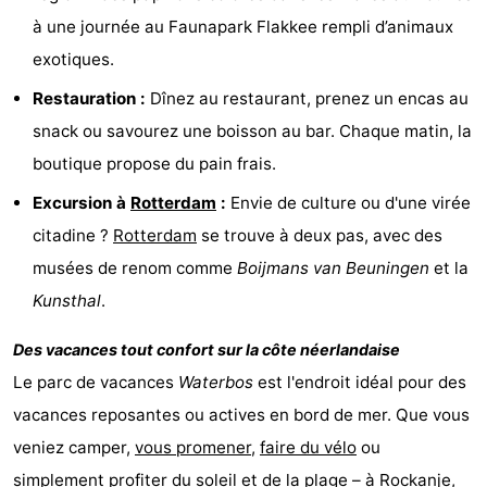
à une journée au Faunapark Flakkee rempli d’animaux
Médicales
Région
exotiques.
Hollande-
Restauration :
Dînez au restaurant, prenez un encas au
snack ou savourez une boisson au bar. Chaque matin, la
Méridionale
-
boutique propose du pain frais.
Leiden
Bollenstreek
Excursion à
Rotterdam
:
Envie de culture ou d'une virée
-
citadine ?
Rotterdam
se trouve à deux pas, avec des
musées de renom comme
Boijmans van Beuningen
et la
Nature
-
Kunsthal
.
Hollands
Noordwijk
-
Des vacances tout confort sur la côte néerlandaise
Duin
Katwijk
-
Le parc de vacances
Waterbos
est l'endroit idéal pour des
vacances reposantes ou actives en bord de mer. Que vous
Scheveningen
-
veniez camper,
vous promener
,
faire du vélo
ou
La
-
simplement profiter du soleil et de la
plage
– à
Rockanje
,