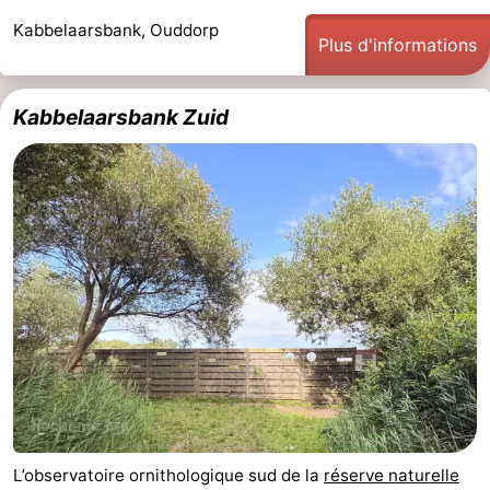
Monuments
-
Kabbelaarsbank, Ouddorp
Plus d'informations
Points
Attractions
Kabbelaarsbank Zuid
de
-
vue
Croisières
-
Terrains
-
de
Aires
Centres
jeux
de
de
Villages
jeux
bien-
&
Nature
intérieures
être
villes
Sports
-
L’observatoire ornithologique sud de la
réserve naturelle