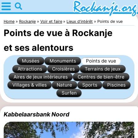
Home
Rockanje
Home
Rockanje
Voir et faire
Lieux d'intérêt
Points de vue
Points de vue à Rockanje
Astuces
et ses alentours
Avec
Musées
Monuments
Points de vue
les
Passer
Attractions
Croisières
Terrains de jeux
enfants
la
Appartements
Aires de jeux intérieures
Centres de bien-être
Villages & villes
Nature
Sports
Piscines
nuit
Campings
Surfen
Chambre
Kabbelaarsbank Noord
d'hôtes
Chaumières
-