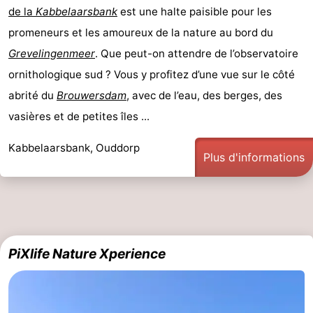
de la
Kabbelaarsbank
est une halte paisible pour les
Piscines
-
promeneurs et les amoureux de la nature au bord du
Surfen
-
Grevelingenmeer
. Que peut-on attendre de l’observatoire
ornithologique sud ? Vous y profitez d’une vue sur le côté
Peche
-
abrité du
Brouwersdam
, avec de l’eau, des berges, des
Sportive
Equitation
Boire
vasières et de petites îles ...
et
Événements
Kabbelaarsbank, Ouddorp
Plus d'informations
manger
Pratiques
Forum
Route
PiXlife Nature Xperience
-
Stationnement
Adresses