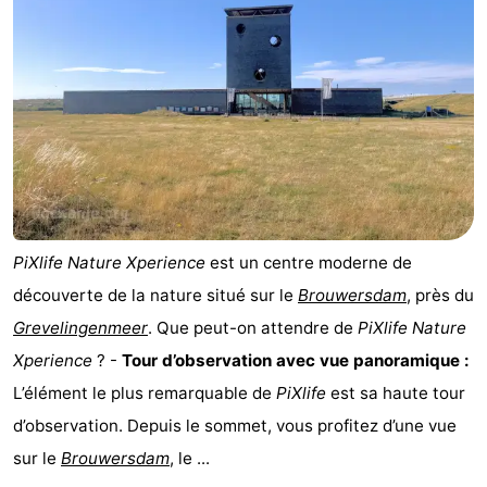
Médicales
Région
Hollande-
Méridionale
-
Leiden
Bollenstreek
-
PiXlife Nature Xperience
est un centre moderne de
Nature
-
découverte de la nature situé sur le
Brouwersdam
, près du
Hollands
Noordwijk
-
Grevelingenmeer
. Que peut-on attendre de
PiXlife Nature
Xperience
? -
Tour d’observation avec vue panoramique :
Duin
Katwijk
-
L’élément le plus remarquable de
PiXlife
est sa haute tour
Scheveningen
-
d’observation. Depuis le sommet, vous profitez d’une vue
sur le
Brouwersdam
, le ...
La
-