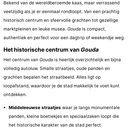
Bekend van de wereldberoemde kaas, maar verrassend
Cape
-
veelzijdig als je er eenmaal rondloopt. Van een prachtig
Helius
Poort
-
historisch centrum en sfeervolle grachten tot gezellige
marktpleinen en leuke musea.
Gouda
is compact,
van
Rondeweibos
-
authentiek en perfect voor een dagtrip of weekendje weg.
Zeeland
Waterbos
Hotels
Het historische centrum van
Gouda
Lastminutes
Het centrum van
Gouda
is heerlijk overzichtelijk en bijna
volledig autoluw. Smalle straatjes, oude panden en
Beach
grachten bepalen het straatbeeld. Alles ligt op
See
loopafstand, waardoor je de stad makkelijk te voet kunt
ontdekken.
&
-
Middeleeuwse straatjes
waar je langs monumentale
do
Museums
-
panden, kleine boetiekjes en speciaalzaken loopt die
Monuments
-
het historische karakter van de stad perfect