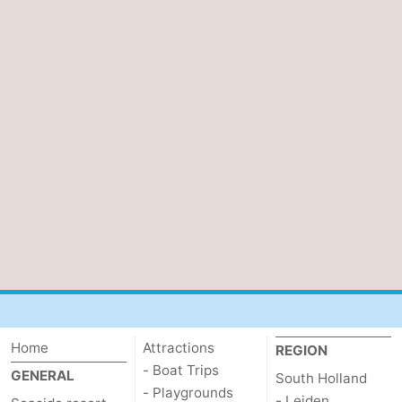
Home
Attractions
REGION
- Boat Trips
GENERAL
South Holland
- Playgrounds
- Leiden