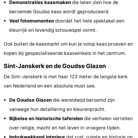
Demonstraties kaasmaken
die laten zien hoe de
Holland
-
beroemde Goudse kaas wordt geproduceerd.
Veel fotomomenten
doordat het hele spektakel een
Leiden
Bollenstreek
kleurrijk en levendig schouwspel vormt.
-
Ook buiten de kaasmarkt om kun je volop kaas proeven en
Nature
-
kopen bij gespecialiseerde kaaswinkels in het centrum.
Hollands
Noordwijk
-
Sint-Janskerk en de Goudse Glazen
De Sint-Janskerk is met haar 123 meter de langste kerk
Duin
Katwijk
-
van Nederland en een absolute must see.
Scheveningen
-
De Goudse Glazen
die wereldwijd beroemd zijn
The
-
vanwege hun detaillering en kleurenpracht.
Bijbelse en historische taferelen
die verhalen vertellen
Hague
Rotterdam
Zeeland
over religie, macht en het leven in vroegere tijden.
Schouwen-
Indrukwekkend interieur
dat rust, ruimte en historie op