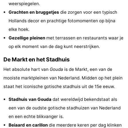
weerspiegelen.
Observation
Attractions
Grachten en bruggetjes
die zorgen voor een typisch
points
-
Hollands decor en prachtige fotomomenten op bijna
elke hoek.
Boat
-
Gezellige pleinen
met terrassen en restaurants waar je
Trips
Playgrounds
-
op elk moment van de dag kunt neerstrijken.
De Markt en het Stadhuis
Indoor
Wellness
Het absolute hart van
Gouda
is de Markt, een van de
playgrounds
centers
Villages
mooiste marktpleinen van Nederland. Midden op het plein
&
Nature
staat het iconische gotische stadhuis uit de 15e eeuw.
Cities
Sports
Stadhuis van Gouda
dat wereldwijd bekendstaat als
een van de oudste gotische stadhuizen van Nederland
-
en een echte blikvanger is.
Swimming
-
Beiaard en carillon
die meerdere keren per dag klinken