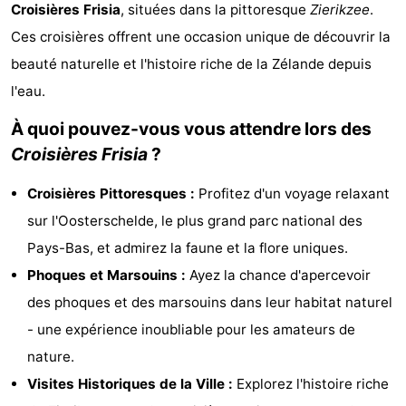
Croisières Frisia
, situées dans la pittoresque
Zierikzee
.
Cape
-
Ces croisières offrent une occasion unique de découvrir la
Helius
Poort
-
beauté naturelle et l'histoire riche de la Zélande depuis
l'eau.
van
Rondeweibos
-
À quoi pouvez-vous vous attendre lors des
Zeeland
Waterbos
Hôtels
Croisières Frisia
?
Last
Croisières Pittoresques :
Profitez d'un voyage relaxant
sur l'Oosterschelde, le plus grand parc national des
minutes
Plages
Pays-Bas, et admirez la faune et la flore uniques.
Voir
Phoques et Marsouins :
Ayez la chance d'apercevoir
des phoques et des marsouins dans leur habitat naturel
et
Lieux
- une expérience inoubliable pour les amateurs de
faire
d'intérêt
-
nature.
Visites Historiques de la Ville :
Explorez l'histoire riche
Musées
-