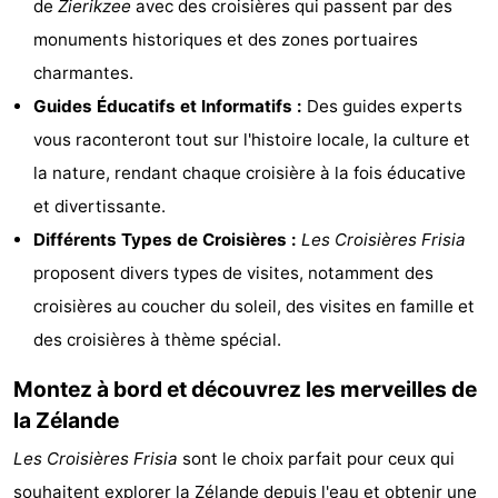
de
Zierikzee
avec des croisières qui passent par des
Monuments
-
monuments historiques et des zones portuaires
charmantes.
Points
Attractions
Guides Éducatifs et Informatifs :
Des guides experts
de
-
vous raconteront tout sur l'histoire locale, la culture et
la nature, rendant chaque croisière à la fois éducative
vue
Croisières
-
et divertissante.
Terrains
-
Différents Types de Croisières :
Les Croisières Frisia
proposent divers types de visites, notamment des
de
Aires
Centres
croisières au coucher du soleil, des visites en famille et
jeux
de
de
Villages
des croisières à thème spécial.
jeux
bien-
&
Nature
Montez à bord et découvrez les merveilles de
la Zélande
intérieures
être
villes
Sports
Les Croisières Frisia
sont le choix parfait pour ceux qui
-
souhaitent explorer la Zélande depuis l'eau et obtenir une