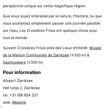
perspective unique sur cette magnifique région.
Piscines
-
Que vous soyez intéressé par la nature, l'histoire, ou que
Surfen
-
vous souhaitiez simplement passer une journée paisible
Peche
-
sur l'eau,
Les Croisières Frisia
ont quelque chose pour
tout le monde.
Sportive
Equitation
Boire
Suivant
Croisières Frisia
près des Lieux d'intérêt:
Musée
et
Événements
de la Maison Communale de Zierikzee
(±350 m) &
manger
Pratiques
Gasthuiskerk
(±350 m).
Pour information
Forum
Afvaart Zierikzee
Route
Het luitje 2, Zierikzee
-
tel. +31 166 654 321
web.
Website
Stationnement
Adresses