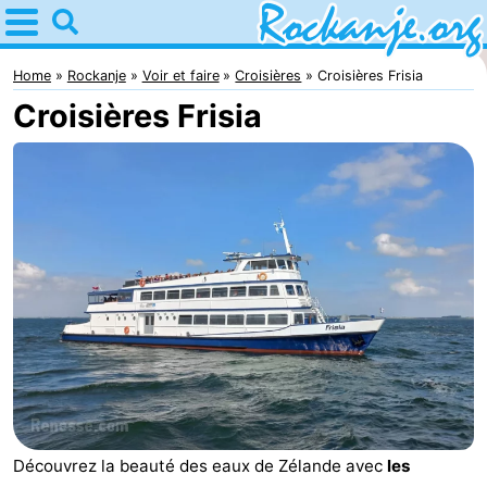
Home
Rockanje
Home
Rockanje
Voir et faire
Croisières
Croisières Frisia
Croisières Frisia
Astuces
Avec
les
Passer
enfants
la
Appartements
nuit
Campings
Chambre
d'hôtes
Chaumières
-
Découvrez la beauté des eaux de Zélande avec
les