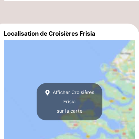
Médicales
Région
Hollande-
Localisation de Croisières Frisia
Méridionale
-
Leiden
Bollenstreek
-
Nature
-
Afficher Croisières
Hollands
Noordwijk
-
Frisia
Duin
Katwijk
-
sur la carte
Scheveningen
-
La
-