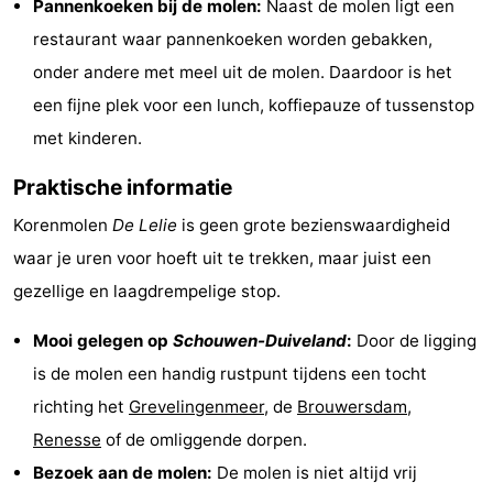
Pannenkoeken bij de molen:
Naast de molen ligt een
Monumenten
-
restaurant waar pannenkoeken worden gebakken,
onder andere met meel uit de molen. Daardoor is het
Uitkijkpunten
Attracties
een fijne plek voor een lunch, koffiepauze of tussenstop
-
met kinderen.
Rondvaarten
-
Praktische informatie
Korenmolen
De Lelie
is geen grote bezienswaardigheid
Speeltuinen
-
waar je uren voor hoeft uit te trekken, maar juist een
Binnenspeeltuinen
Wellness
gezellige en laagdrempelige stop.
centra
Dorpen
Mooi gelegen op
Schouwen-Duiveland
:
Door de ligging
is de molen een handig rustpunt tijdens een tocht
&
Natuur
richting het
Grevelingenmeer
, de
Brouwersdam
,
Steden
Sporten
Renesse
of de omliggende dorpen.
Bezoek aan de molen:
De molen is niet altijd vrij
-