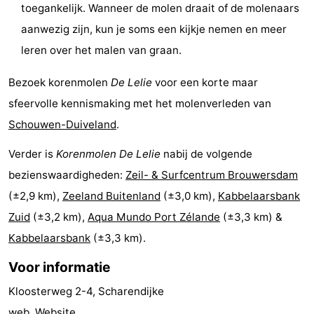
toegankelijk. Wanneer de molen draait of de molenaars
Zwembaden
-
aanwezig zijn, kun je soms een kijkje nemen en meer
leren over het malen van graan.
Surfen
Eten
Bezoek korenmolen
De Lelie
voor een korte maar
en
Evenementen
sfeervolle kennismaking met het molenverleden van
drinken
Praktisch
Schouwen-Duiveland
.
Forum
Verder is
Korenmolen De Lelie
nabij de volgende
bezienswaardigheden:
Zeil- & Surfcentrum Brouwersdam
Route
(±2,9 km),
Zeeland Buitenland
(±3,0 km),
Kabbelaarsbank
-
Zuid
(±3,2 km),
Aqua Mundo Port Zélande
(±3,3 km) &
Kabbelaarsbank
(±3,3 km).
Parkeren
Medische
Voor informatie
adressen
Reisboekenwinkel
Kloosterweg 2-4, Scharendijke
Nieuws
web.
Website