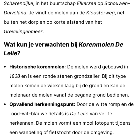
Scharendijke
, in het buurtschap
Elkerzee
op
Schouwen-
-
Duiveland
. Je vindt de molen aan de
Kloosterweg
, net
Cape
-
buiten het dorp en op korte afstand van het
Grevelingenmeer
.
Helius
Poort
-
Wat kun je verwachten bij
Korenmolen De
van
Rondeweibos
-
Lelie
?
Zeeland
Waterbos
Last
Historische korenmolen:
De molen werd gebouwd in
1868
en is een ronde stenen grondzeiler. Bij dit type
minutes
Strand
molen komen de wieken laag bij de grond en kan de
Zien
molenaar de molen vanaf de begane grond bedienen.
Opvallend herkenningspunt:
Door de witte romp en de
&
Bezienswaardigheden
rood-wit-blauwe details is
De Lelie
van ver te
doen
-
herkennen. De molen vormt een mooi fotopunt tijdens
een wandeling of fietstocht door de omgeving.
Musea
-