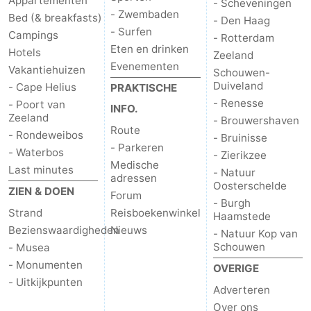
Appartementen
- Scheveningen
- Zwembaden
Bed (& breakfasts)
- Den Haag
- Surfen
Campings
- Rotterdam
Eten en drinken
Hotels
Zeeland
Evenementen
Vakantiehuizen
Schouwen-
Duiveland
- Cape Helius
PRAKTISCHE
- Renesse
- Poort van
INFO.
Zeeland
- Brouwershaven
Route
- Rondeweibos
- Bruinisse
- Parkeren
- Waterbos
- Zierikzee
Medische
Last minutes
- Natuur
adressen
Oosterschelde
ZIEN & DOEN
Forum
- Burgh
Strand
Reisboekenwinkel
Haamstede
Bezienswaardigheden
Nieuws
- Natuur Kop van
Schouwen
- Musea
- Monumenten
OVERIGE
- Uitkijkpunten
Adverteren
Over ons