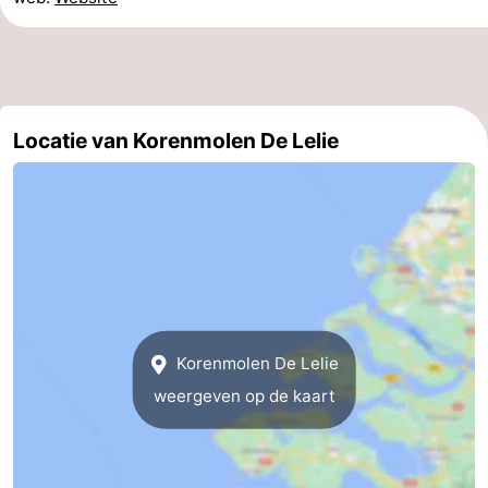
Regio
Zuid-
Holland
-
Locatie van Korenmolen De Lelie
Leiden
Bollenstreek
-
Natuur
-
Hollands
Noordwijk
-
Korenmolen De Lelie
Duin
Katwijk
-
weergeven op de kaart
Scheveningen
-
Den
-