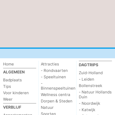
Kop
Contact
van
Schouwen
Home
Attracties
DAGTRIPS
- Rondvaarten
ALGEMEEN
Zuid-Holland
- Speeltuinen
- Leiden
Badplaats
-
Bollenstreek
Tips
Binnenspeeltuinen
- Natuur Hollands
Voor kinderen
Wellness centra
Duin
Weer
Dorpen & Steden
- Noordwijk
VERBLIJF
Natuur
- Katwijk
Sporten