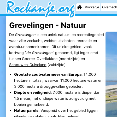
Rockanje
Overnach
Grevelingen - Natuur
De
Grevelingen
is een uniek natuur- en recreatiegebied
waar zilte zeelucht, weidse uitzichten, recreatie en
avontuur samenkomen. Dit unieke gebied, vaak
kortweg
"de Grevelingen"
genoemd, ligt ingeklemd
tussen Goeree-Overflakkee (noordzijde) en
Schouwen-Duiveland
(zuidzijde).
Grootste zoutwatermeer van Europa:
14.000
hectare in totaal, waarvan 11.000 hectare water en
3.000 hectare drooggevallen gebieden.
Diepte en veiligheid:
7.000 hectare is dieper dan
1,5 meter; het ondiepe water is zorgvuldig met
boeien gemarkeerd.
Natuurparels:
Verspreid over het gebied liggen
eilanden en platen, zoals Hompelvoet,