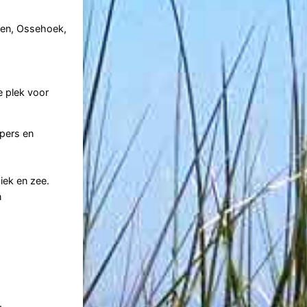
ten, Ossehoek,
e plek voor
ppers en
iek en zee.
n
.