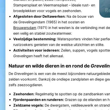
Stampersplaat en Veermansplaat – ideale rust- en
broedplekken voor vogels en zeehonden.
Afgesloten door Deltawerken:
Na de bouw van
de Grevelingendam (1965) in het oosten en
Brouwersdam
(1971) in het westen is de verbinding met d
een veilig en stabiel zoutwatermeer.
Veelzijdige bestemming:
Watersporters vinden hier perfe
rustzoekers genieten van de weidse uitzichten en stilte.
Activiteiten voor iedereen:
Zeilen, suppen, vogels spotte
Grevelingen
heeft het allemaal.
Natuur en wilde dieren in en rond de
Greveli
De
Grevelingen
is een van de meest bijzondere natuurgebieden
zelden voorkomt. Dankzij de ondiepe zandplaten en diepe geule
zelfs zeezoogdieren.
Zeehonden:
Regelmatig te spotten op de zandbanken van
Fjordenpaarden en runderen:
Grazen op de eilanden en h
Zeldzame vogels:
De dwergstern, veldleeuwerik en strandpl