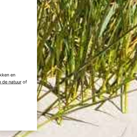
ikken en
n de natuur
of