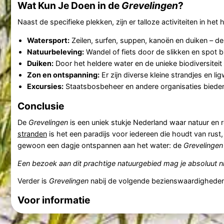
Wat Kun Je Doen in de
Grevelingen
?
Naast de specifieke plekken, zijn er talloze activiteiten in het 
Watersport:
Zeilen, surfen, suppen, kanoën en duiken – d
Natuurbeleving:
Wandel of fiets door de slikken en spot 
Duiken:
Door het heldere water en de unieke biodiversiteit
Zon en ontspanning:
Er zijn diverse kleine strandjes en l
Excursies:
Staatsbosbeheer en andere organisaties bieden 
Conclusie
De
Grevelingen
is een uniek stukje Nederland waar natuur en r
stranden
is het een paradijs voor iedereen die houdt van rust
gewoon een dagje ontspannen aan het water: de
Grevelingen
Een bezoek aan dit prachtige natuurgebied mag je absoluut n
Verder is
Grevelingen
nabij de volgende bezienswaardighede
Voor informatie