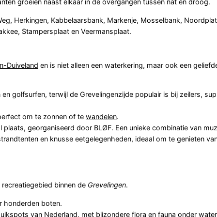
ten groeien naast elkaar in de overgangen tussen nat en droog.
e Weg, Herkingen, Kabbelaarsbank, Markenje, Mosselbank, Noordpla
lakkee, Stampersplaat en Veermansplaat.
-Duiveland
en is niet alleen een waterkering, maar ook een geliefd
 golfsurfen, terwijl de Grevelingenzijde populair is bij zeilers, su
perfect om te zonnen of te
wandelen
.
val plaats, georganiseerd door BLØF. Een unieke combinatie van muz
trandtenten en knusse eetgelegenheden, ideaal om te genieten va
 recreatiegebied binnen de
Grevelingen
.
r honderden boten.
duikspots van Nederland, met bijzondere flora en fauna onder water