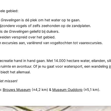
hele gebied:
e
Grevelingen
is dé plek om het water op te gaan.
bijzondere vogels of zelfs zeehonden op de zandplaten.
 is de
Grevelingen
geliefd bij duikers.
igweiden verspreid over het gebied.
excursies aan, variërend van vogeltochten tot vaarexcursies.
ecreatie hand in hand gaan. Met 14.000 hectare water, eilanden, sl
, ruimte en avontuur. Of je nu gaat voor watersport, een wandeling
i
biedt het allemaal.
iet missen!
n:
Brouws Museum
(±4,2 km) &
Museum Ouddorp
(±5,1 km).