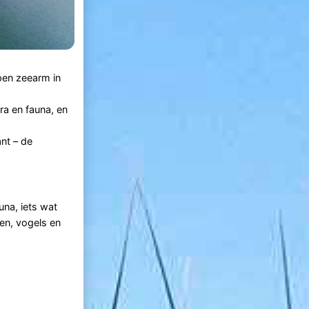
pen zeearm in
ra en fauna, en
nt – de
una, iets wat
sen, vogels en