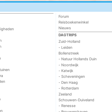
Forum
Reisboekenwinkel
Nieuws
digheden
DAGTRIPS
n
Zuid-Holland
n
- Leiden
Bollenstreek
n
- Natuur Hollands Duin
- Noordwijk
tuinen
- Katwijk
ra
- Scheveningen
den
- Den Haag
- Rotterdam
Zeeland
n
Schouwen-Duiveland
- Renesse
en
- Brouwershaven