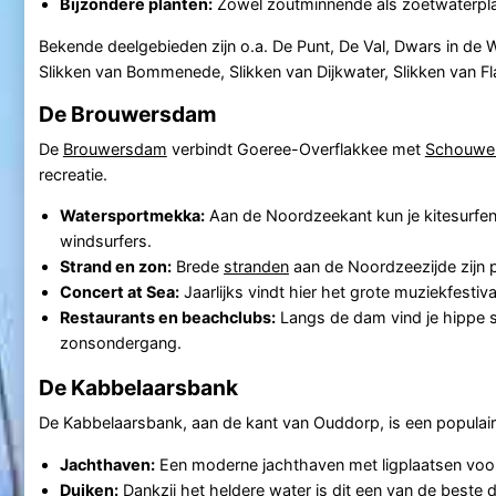
Bijzondere planten:
Zowel zoutminnende als zoetwaterplan
Bekende deelgebieden zijn o.a. De Punt, De Val, Dwars in d
Slikken van Bommenede, Slikken van Dijkwater, Slikken van F
De Brouwersdam
De
Brouwersdam
verbindt Goeree-Overflakkee met
Schouwen
recreatie.
Watersportmekka:
Aan de Noordzeekant kun je kitesurfen en
windsurfers.
Strand en zon:
Brede
stranden
aan de Noordzeezijde zijn 
Concert at Sea:
Jaarlijks vindt hier het grote muziekfesti
Restaurants en beachclubs:
Langs de dam vind je hippe s
zonsondergang.
De Kabbelaarsbank
De Kabbelaarsbank, aan de kant van Ouddorp, is een populair
Jachthaven:
Een moderne jachthaven met ligplaatsen voo
Duiken:
Dankzij het heldere water is dit een van de beste 