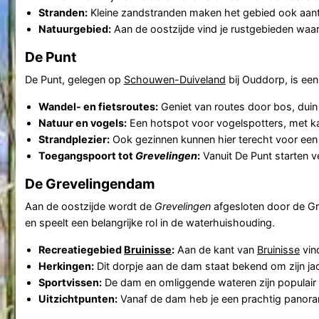
Stranden:
Kleine zandstranden maken het gebied ook aantr
Natuurgebied:
Aan de oostzijde vind je rustgebieden waa
De Punt
De Punt, gelegen op
Schouwen-Duiveland
bij Ouddorp, is een
Wandel- en fietsroutes:
Geniet van routes door bos, duin 
Natuur en vogels:
Een hotspot voor vogelspotters, met kan
Strandplezier:
Ook gezinnen kunnen hier terecht voor een
Toegangspoort tot
Grevelingen
:
Vanuit De Punt starten v
De Grevelingendam
Aan de oostzijde wordt de
Grevelingen
afgesloten door de G
en speelt een belangrijke rol in de waterhuishouding.
Recreatiegebied
Bruinisse
:
Aan de kant van
Bruinisse
vind
Herkingen:
Dit dorpje aan de dam staat bekend om zijn ja
Sportvissen:
De dam en omliggende wateren zijn populair b
Uitzichtpunten:
Vanaf de dam heb je een prachtig panora