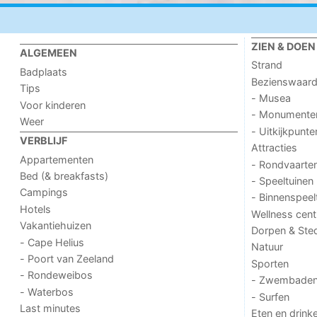
ZIEN & DOEN
ALGEMEEN
Strand
Badplaats
Bezienswaar
Tips
- Musea
Voor kinderen
- Monumente
Weer
- Uitkijkpunte
VERBLIJF
Attracties
Appartementen
- Rondvaarte
Bed (& breakfasts)
- Speeltuinen
Campings
- Binnenspeel
Hotels
Wellness cent
Vakantiehuizen
Dorpen & Ste
- Cape Helius
Natuur
- Poort van Zeeland
Sporten
- Rondeweibos
- Zwembade
- Waterbos
- Surfen
Last minutes
Eten en drink