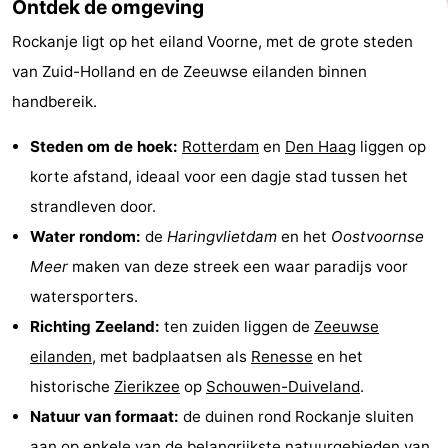
Ontdek de omgeving
Rockanje ligt op het eiland Voorne, met de grote steden
van Zuid-Holland en de Zeeuwse eilanden binnen
handbereik.
Steden om de hoek:
Rotterdam
en
Den Haag
liggen op
korte afstand, ideaal voor een dagje stad tussen het
strandleven door.
Water rondom:
de
Haringvlietdam
en het
Oostvoornse
Meer
maken van deze streek een waar paradijs voor
watersporters.
Richting Zeeland:
ten zuiden liggen de
Zeeuwse
eilanden
, met badplaatsen als
Renesse
en het
historische
Zierikzee
op
Schouwen-Duiveland
.
Natuur van formaat:
de duinen rond Rockanje sluiten
aan op enkele van de belangrijkste natuurgebieden van