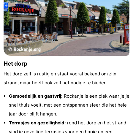
Haag
Rotterdam
Zeeland
Schouwen-
Duiveland
-
Renesse
-
Het dorp
Brouwershaven
-
Het dorp zelf is rustig en staat vooral bekend om zijn
Bruinisse
-
strand, maar heeft ook zelf het nodige te bieden.
Zierikzee
-
Gemoedelijk en gastvrij:
Rockanje is een plek waar je je
Natuur
-
snel thuis voelt, met een ontspannen sfeer die het hele
jaar door blijft hangen.
Oosterschelde
Burgh
-
Terrasjes en gezelligheid:
rond het dorp en het strand
Haamstede
Natuur
Weer
vind je gezellige terrasjes voor een hapje en een