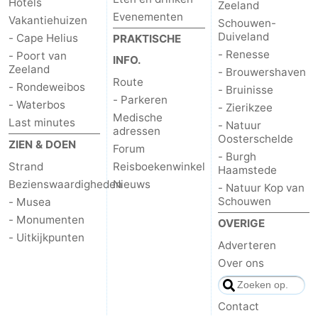
Hotels
Zeeland
Evenementen
Vakantiehuizen
Schouwen-
Duiveland
- Cape Helius
PRAKTISCHE
- Renesse
- Poort van
INFO.
Zeeland
- Brouwershaven
Route
- Rondeweibos
- Bruinisse
- Parkeren
- Waterbos
- Zierikzee
Medische
Last minutes
- Natuur
adressen
Oosterschelde
ZIEN & DOEN
Forum
- Burgh
Strand
Reisboekenwinkel
Haamstede
Bezienswaardigheden
Nieuws
- Natuur Kop van
Schouwen
- Musea
- Monumenten
OVERIGE
- Uitkijkpunten
Adverteren
Over ons
Contact