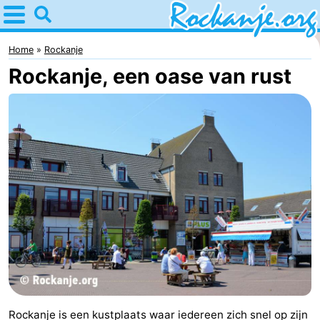
Home
Rockanje
Home
Rockanje
Rockanje, een oase van rust
Tips
Voor
kinderen
Overnachten
Appartementen
Bed
(&
Campings
breakfasts)
Hotels
Vakantiehuizen
Rockanje is een kustplaats waar iedereen zich snel op zijn