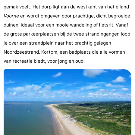
gemak voelt. Het dorp ligt aan de westkant van het eiland
-
Voorne
en wordt omgeven door prachtige, dicht begroeide
Cape
-
duinen, ideaal voor een mooie wandeling of fietsrit. Vanaf
de grote parkeerplaatsen bij de twee strandingangen loop
Helius
Poort
-
je over een strandplein naar het prachtig gelegen
van
Rondeweibos
-
Noordzeestrand
. Kortom, een badplaats die alle vormen
van recreatie biedt, voor jong en oud.
Zeeland
Waterbos
Last
minutes
Strand
Zien
&
Bezienswaardigheden
doen
-
Musea
-