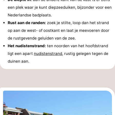
een plek waar je kunt diepzeeduiken, bijzonder voor een
Regio
Nederlandse badplaats.
Zuid-
Rust aan de randen:
zoek je stilte, loop dan het strand
op aan de west- of oostkant en laat je meevoeren door
Holland
-
de rustgevende geluiden van de zee.
Leiden
Bollenstreek
Het nudistenstrand:
ten noorden van het hoofdstrand
ligt een apart
nudistenstrand
, rustig gelegen tegen de
-
duinen aan.
Natuur
-
Hollands
Noordwijk
-
Duin
Katwijk
-
Scheveningen
-
Den
-