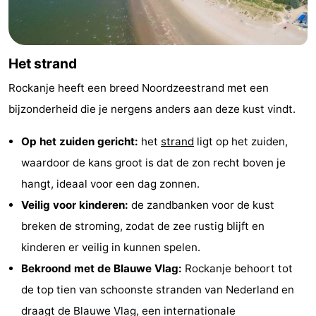
Monumenten
-
Uitkijkpunten
Attracties
Het strand
-
Rockanje heeft een breed Noordzeestrand met een
bijzonderheid die je nergens anders aan deze kust vindt.
Rondvaarten
-
Op het zuiden gericht:
het
strand
ligt op het zuiden,
Speeltuinen
-
waardoor de kans groot is dat de zon recht boven je
Binnenspeeltuinen
Wellness
hangt, ideaal voor een dag zonnen.
Veilig voor kinderen:
de zandbanken voor de kust
centra
Dorpen
breken de stroming, zodat de zee rustig blijft en
&
Natuur
kinderen er veilig in kunnen spelen.
Bekroond met de Blauwe Vlag:
Rockanje behoort tot
Steden
Sporten
de top tien van schoonste stranden van Nederland en
-
draagt de Blauwe Vlag, een internationale