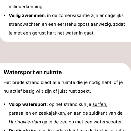
milieuerkenning.
Zwembaden
-
Veilig zwemmen:
in de zomervakantie zijn er dagelijks
Surfen
Eten
strandwachten en een eerstehulppost aanwezig, zodat
je met een gerust hart het water in gaat.
en
Evenementen
drinken
Praktisch
Forum
Watersport en ruimte
Route
Het brede strand biedt alle ruimte die je nodig hebt, of je
-
nu actief bezig wilt zijn of juist rust zoekt.
Parkeren
Medische
Volop watersport:
op het strand kun je
surfen
,
parasailen en zeekajakken, en aan de zuidkant van de
adressen
Reisboekenwinkel
Haringvlietdam
ga je de zee op met een waterscooter.
Nieuws
De diepte in:
aan de andere kant van de kust is er zelfs