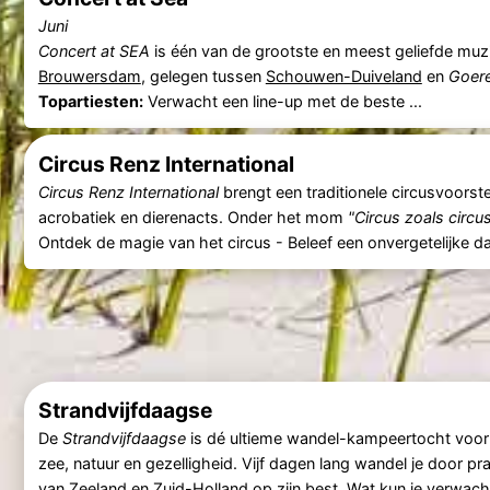
Juni
Concert at SEA
is één van de grootste en meest geliefde muzie
Brouwersdam
, gelegen tussen
Schouwen-Duiveland
en
Goere
Topartiesten:
Verwacht een line-up met de beste ...
Circus Renz International
Circus Renz International
brengt een traditionele circusvoorste
acrobatiek en dierenacts. Onder het mom
"Circus zoals circu
Ontdek de magie van het circus - Beleef een onvergetelijke d
Strandvijfdaagse
De
Strandvijfdaagse
is dé ultieme wandel-kampeertocht voor 
zee, natuur en gezelligheid. Vijf dagen lang wandel je door p
van
Zeeland
en
Zuid-Holland
op zijn best. Wat kun je verwach