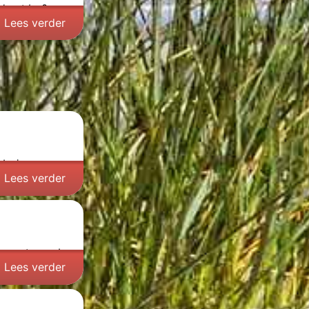
gbootdag
? -
Lees verder
edenis van ons
Lees verder
 opent naar de
Lees verder
...