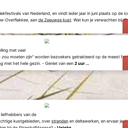
kfestivals van Nederland, en vindt ieder jaar in juni plaats op de i
e-Overflakkee
, aan
de Zeeuwse kust
. Wat kun je verwachten bij
Co
lling met veel
s zou moeten zijn"
worden bezoekers getrakteerd op de meest fant
ag met het hele gezin. - Geniet van een
2 uur ...
liefhebbers van de
rachtige kustgebieden, over
stranden
en deltawerken, en ervaar je 
ten bij de
Strandvijfdaagse
? -
Unieke ...