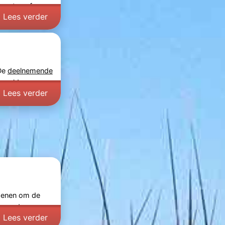
er eten of
Lees verder
 De
deelnemende
 de zeldzame
Lees verder
penen om de
eroemde
Lees verder