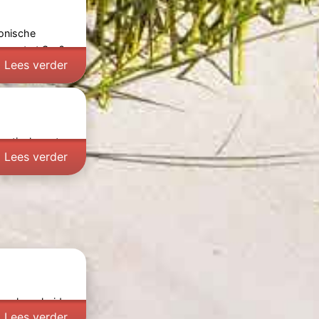
conische
ncert at Sea
? -
Lees verder
astische acts.
Lees verder
de schoonheid
Lees verder