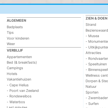
ZIEN & DOEN
ALGEMEEN
Strand
Badplaats
Bezienswaar
Tips
- Musea
Voor kinderen
- Monumente
Weer
- Uitkijkpunte
VERBLIJF
Attracties
Appartementen
- Rondvaarte
Bed (& breakfasts)
- Speeltuinen
Campings
- Binnenspeel
Hotels
Wellness cent
Vakantiehuizen
Dorpen & Ste
- Cape Helius
Natuur
- Poort van Zeeland
Sporten
- Rondeweibos
- Zwembade
- Waterbos
- Surfen
Last minutes