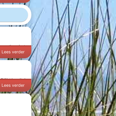
en enthousiast
Lees verder
en? Wat houdt de
Lees verder