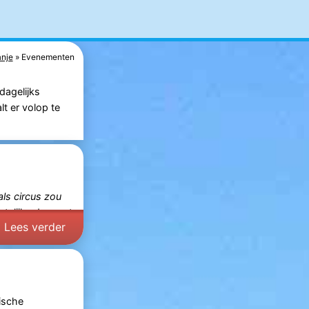
nje
Evenementen
dagelijks
t er volop te
als circus zou
telijke dag met
Lees verder
ische