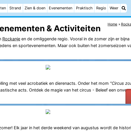
ten
Strand
Zien & doen
Evenementen
Praktisch
Regio
Weer
Home
Rocka
enementen & Activiteiten
in
Rockanje
en de omliggende regio. Vooral in de zomer zijn er bijna 
ptredens en sportevenementen. Maar ook buiten het zomerseizoen val
elling met veel acrobatiek en dierenacts. Onder het mom
"Circus zo
tische acts. Ontdek de magie van het circus - Beleef een onverge
zomer! Elk jaar in het derde weekend van augustus wordt de histor