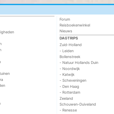
Forum
Reisboekenwinkel
Nieuws
digheden
DAGTRIPS
n
Zuid-Holland
n
- Leiden
Bollenstreek
n
- Natuur Hollands Duin
- Noordwijk
tuinen
- Katwijk
ra
- Scheveningen
den
- Den Haag
- Rotterdam
Zeeland
n
Schouwen-Duiveland
- Renesse