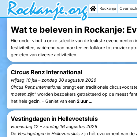
Rockanje
Overnach
Wat te beleven in Rockanje:
Ev
Hieronder vindt u onze selectie van de leukste evenementen 
festiviteiten, variërend van markten en folklore tot muzieko
genieten van diverse activiteiten.
Circus Renz International
vrijdag 10 juli
–
zondag 30 augustus 2026
Circus Renz International
brengt een traditionele circusvoorst
moeten zijn"
worden bezoekers getrakteerd op de meest fantas
het hele gezin. - Geniet van een
2 uur ...
Vestingdagen in Hellevoetsluis
woensdag 12
–
zondag 16 augustus 2026
De
Vestingdagen
in
Hellevoetsluis
zijn hét evenement van de 