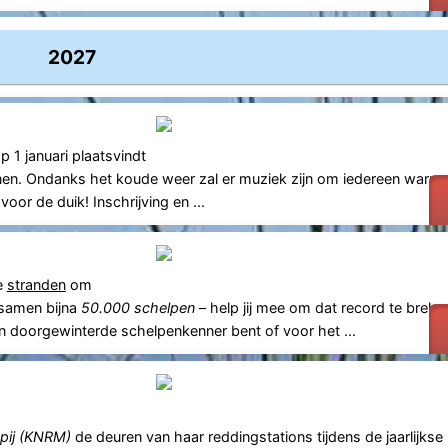
2027
p 1 januari plaatsvindt
nnen. Ondanks het koude weer zal er muziek zijn om iedereen warm 
or de duik! Inschrijving en ...
e
stranden
om
 samen bijna
50.000 schelpen
– help jij mee om dat record te brek
n doorgewinterde schelpenkenner bent of voor het ...
pij (KNRM)
de deuren van haar reddingstations tijdens de jaarlijkse