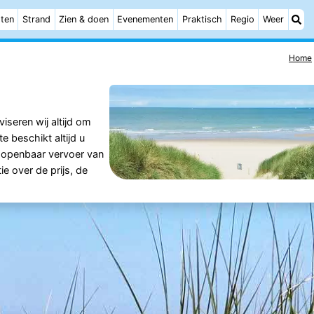
ten
Strand
Zien & doen
Evenementen
Praktisch
Regio
Weer
Home
viseren wij altijd om
e beschikt altijd u
t openbaar vervoer van
ie over de prijs, de