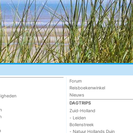
Forum
Reisboekenwinkel
Nieuws
digheden
DAGTRIPS
n
Zuid-Holland
n
- Leiden
Bollenstreek
n
- Natuur Hollands Duin