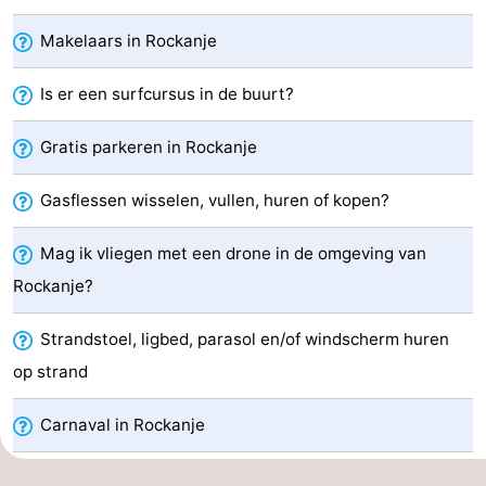
-
Makelaars in Rockanje
Cape
-
Is er een surfcursus in de buurt?
Helius
Poort
-
Gratis parkeren in Rockanje
van
Rondeweibos
-
Gasflessen wisselen, vullen, huren of kopen?
Zeeland
Waterbos
Last
Mag ik vliegen met een drone in de omgeving van
minutes
Strand
Rockanje?
Zien
Strandstoel, ligbed, parasol en/of windscherm huren
&
Bezienswaardigheden
op strand
doen
-
Carnaval in Rockanje
Musea
-