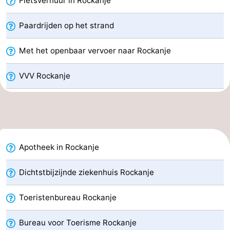
Fietsverhuur in Rockanje
Regio
Paardrijden op het strand
Zuid-
Met het openbaar vervoer naar Rockanje
Holland
-
VVV Rockanje
Leiden
Bollenstreek
-
Natuur
-
Apotheek in Rockanje
Hollands
Noordwijk
-
Dichtstbijzijnde ziekenhuis Rockanje
Duin
Katwijk
-
Toeristenbureau Rockanje
Scheveningen
-
Bureau voor Toerisme Rockanje
Den
-