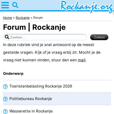
Home
Rockanje
Home
Rockanje
Forum
Forum | Rockanje
Tips
Voor
In deze rubriek vind je snel antwoord op de meest
kinderen
Overnachten
gestelde vragen. Kijk of je vraag erbij zit. Mocht je de
vraag niet kunnen vinden, stuur dan een
mail
.
Appartementen
Onderwerp
Bed
(&
Campings
Toeristenbelasting Rockanje 2026
breakfasts)
Hotels
Politiebureau Rockanje
Vakantiehuizen
Wasserette in Rockanje