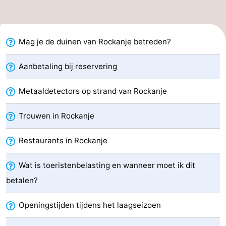
Monumenten
-
Uitkijkpunten
Attracties
Mag je de duinen van Rockanje betreden?
-
Aanbetaling bij reservering
Rondvaarten
-
Metaaldetectors op strand van Rockanje
Speeltuinen
-
Trouwen in Rockanje
Binnenspeeltuinen
Wellness
Restaurants in Rockanje
centra
Dorpen
Wat is toeristenbelasting en wanneer moet ik dit
&
Natuur
betalen?
Steden
Sporten
Openingstijden tijdens het laagseizoen
-