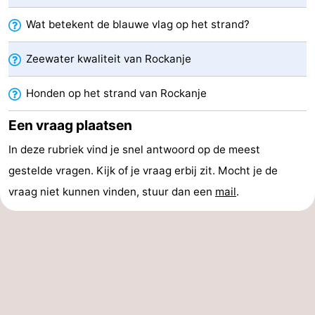
Haag
Rotterdam
Zeeland
Wat betekent de blauwe vlag op het strand?
Schouwen-
Zeewater kwaliteit van Rockanje
Duiveland
-
Honden op het strand van Rockanje
Renesse
-
Een vraag plaatsen
In deze rubriek vind je snel antwoord op de meest
Brouwershaven
-
gestelde vragen. Kijk of je vraag erbij zit. Mocht je de
Bruinisse
-
vraag niet kunnen vinden, stuur dan een
mail
.
Zierikzee
-
Natuur
-
Oosterschelde
Burgh
-
Haamstede
Natuur
Weer