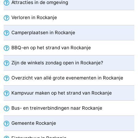
Attracties in de omgeving
Zwembaden
-
Verloren in Rockanje
Surfen
Eten
Camperplaatsen in Rockanje
en
Evenementen
BBQ-en op het strand van Rockanje
drinken
Praktisch
Zijn de winkels zondag open in Rockanje?
Forum
Overzicht van allé grote evenementen in Rockanje
Route
-
Kampvuur maken op het strand van Rockanje
Parkeren
Medische
Bus- en treinverbindingen naar Rockanje
adressen
Reisboekenwinkel
Gemeente Rockanje
Nieuws