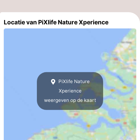
Kop
Contact
Locatie van PiXlife Nature Xperience
van
Schouwen
PiXlife Nature
Xperience
weergeven op de kaart