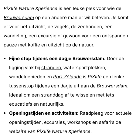
PiXlife Nature Xperience
is een leuke plek voor wie de
Regio
Brouwersdam
op een andere manier wil beleven. Je komt
Zuid-
er voor het uitzicht, de vogels, de zeehonden, een
wandeling, een excursie of gewoon voor een ontspannen
Holland
-
pauze met koffie en uitzicht op de natuur.
Leiden
Bollenstreek
Fijne stop tijdens een dagje Brouwersdam:
Door de
-
ligging vlak bij
stranden
, watersportplekken,
wandelgebieden en
Port Zélande
is
PiXlife
een leuke
Natuur
-
tussenstop tijdens een dagje uit aan de
Brouwersdam
.
Hollands
Noordwijk
-
Ideaal om een stranddag af te wisselen met iets
educatiefs en natuurlijks.
Duin
Katwijk
-
Openingstijden en activiteiten:
Raadpleeg voor actuele
Scheveningen
-
openingstijden, excursies, workshops en safari’s de
website van PiXlife Nature Xperience
.
Den
-