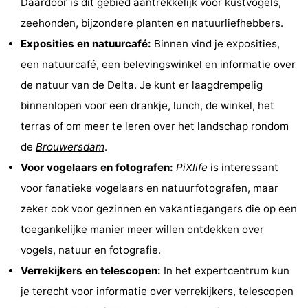
Daardoor is dit gebied aantrekkelijk voor kustvogels,
Monumenten
-
zeehonden, bijzondere planten en natuurliefhebbers.
Exposities en natuurcafé:
Binnen vind je exposities,
Uitkijkpunten
Attracties
een natuurcafé, een belevingswinkel en informatie over
-
de natuur van de Delta. Je kunt er laagdrempelig
binnenlopen voor een drankje, lunch, de winkel, het
Rondvaarten
-
terras of om meer te leren over het landschap rondom
Speeltuinen
-
de
Brouwersdam
.
Voor vogelaars en fotografen:
PiXlife
is interessant
Binnenspeeltuinen
Wellness
voor fanatieke vogelaars en natuurfotografen, maar
centra
Dorpen
zeker ook voor gezinnen en vakantiegangers die op een
toegankelijke manier meer willen ontdekken over
&
Natuur
vogels, natuur en fotografie.
Steden
Sporten
Verrekijkers en telescopen:
In het expertcentrum kun
je terecht voor informatie over verrekijkers, telescopen
-