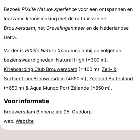
Bezoek
PiXlife Nature Xperience
voor een ontspannen en
Haag
Rotterdam
Zeeland
leerzame kennismaking met de natuur van de
Schouwen-
Brouwersdam
, het
Grevelingenmeer
en de Nederlandse
Delta.
Duiveland
-
Verder is
PiXlife Nature Xperience
nabij de volgende
Renesse
-
bezienswaardigheden:
Natural High
(±300 m),
Brouwershaven
-
Kiteboarding Club Brouwersdam
(±400 m),
Zeil- &
Surfcentrum Brouwersdam
(±550 m),
Zeeland Buitenland
Bruinisse
-
(±650 m) &
Aqua Mundo Port Zélande
(±850 m).
Zierikzee
-
Voor informatie
Natuur
-
Brouwersdam Binnenzijde 25, Ouddorp
web.
Website
Oosterschelde
Burgh
-
Haamstede
Natuur
Weer