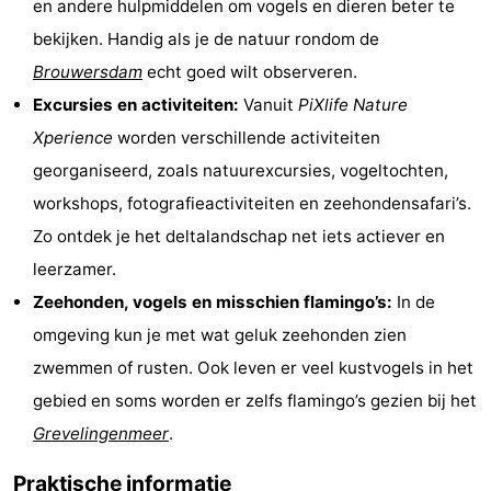
en andere hulpmiddelen om vogels en dieren beter te
Zwembaden
-
bekijken. Handig als je de natuur rondom de
Brouwersdam
echt goed wilt observeren.
Surfen
Eten
Excursies en activiteiten:
Vanuit
PiXlife Nature
en
Evenementen
Xperience
worden verschillende activiteiten
georganiseerd, zoals natuurexcursies, vogeltochten,
drinken
Praktisch
workshops, fotografieactiviteiten en zeehondensafari’s.
Forum
Zo ontdek je het deltalandschap net iets actiever en
leerzamer.
Route
Zeehonden, vogels en misschien flamingo’s:
In de
-
omgeving kun je met wat geluk zeehonden zien
zwemmen of rusten. Ook leven er veel kustvogels in het
Parkeren
Medische
gebied en soms worden er zelfs flamingo’s gezien bij het
adressen
Reisboekenwinkel
Grevelingenmeer
.
Nieuws
Praktische informatie