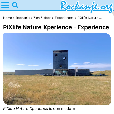
Home
Rockanje
Home
Rockanje
Zien & doen
Experiences
PiXlife Nature ...
PiXlife Nature Xperience - Experience
Tips
Voor
kinderen
Overnachten
Appartementen
Bed
(&
Campings
breakfasts)
Hotels
PiXlife Nature Xperience
is een modern
Vakantiehuizen