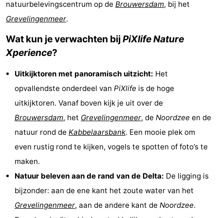
natuurbelevingscentrum op de
Brouwersdam
, bij het
-
Grevelingenmeer
.
Cape
-
Wat kun je verwachten bij
PiXlife Nature
Xperience
?
Helius
Poort
-
Uitkijktoren met panoramisch uitzicht:
Het
van
Rondeweibos
-
opvallendste onderdeel van
PiXlife
is de hoge
Zeeland
Waterbos
Last
uitkijktoren. Vanaf boven kijk je uit over de
Brouwersdam
, het
Grevelingenmeer
, de
Noordzee
en de
minutes
Strand
natuur rond de
Kabbelaarsbank
. Een mooie plek om
Zien
even rustig rond te kijken, vogels te spotten of foto’s te
maken.
&
Bezienswaardigheden
Natuur beleven aan de rand van de Delta:
De ligging is
doen
-
bijzonder: aan de ene kant het zoute water van het
Grevelingenmeer
, aan de andere kant de
Noordzee
.
Musea
-