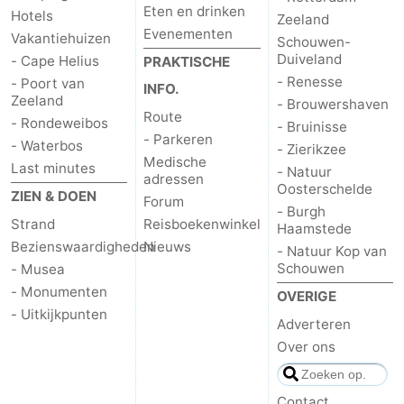
Eten en drinken
Hotels
Zeeland
Evenementen
Vakantiehuizen
Schouwen-
Duiveland
- Cape Helius
PRAKTISCHE
- Renesse
- Poort van
INFO.
Zeeland
- Brouwershaven
Route
- Rondeweibos
- Bruinisse
- Parkeren
- Waterbos
- Zierikzee
Medische
Last minutes
- Natuur
adressen
Oosterschelde
ZIEN & DOEN
Forum
- Burgh
Strand
Reisboekenwinkel
Haamstede
Bezienswaardigheden
Nieuws
- Natuur Kop van
Schouwen
- Musea
- Monumenten
OVERIGE
- Uitkijkpunten
Adverteren
Over ons
Contact