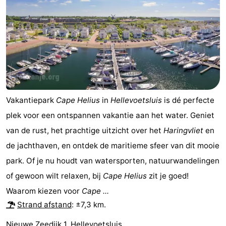
Zwembaden
-
Surfen
Eten
en
Evenementen
drinken
Praktisch
Vakantiepark
Cape Helius
in
Hellevoetsluis
is dé perfecte
Forum
plek voor een ontspannen vakantie aan het water. Geniet
Route
van de rust, het prachtige uitzicht over het
Haringvliet
en
de jachthaven, en ontdek de maritieme sfeer van dit mooie
-
park. Of je nu houdt van watersporten, natuurwandelingen
Parkeren
Medische
of gewoon wilt relaxen, bij
Cape Helius
zit je goed!
Waarom kiezen voor
Cape ...
adressen
Reisboekenwinkel
Strand afstand
: ±7,3 km.
Nieuws
Nieuwe Zeedijk 1, Hellevoetsluis