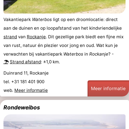
Haag
Rotterdam
Zeeland
Vakantiepark
Waterbos
ligt op een droomlocatie: direct
Schouwen-
aan de duinen en op loopafstand van het kindvriendelijke
Duiveland
-
strand
van
Rockanje
. Dit gezellige park biedt een fijne mix
van rust, natuur én plezier voor jong en oud. Wat kun je
Renesse
-
verwachten bij vakantiepark
Waterbos
in
Rockanje
? -
Brouwershaven
-
Strand afstand
: ±1,0 km.
Duinrand 11, Rockanje
Bruinisse
-
tel. +31 181 401 900
Zierikzee
-
Meer informatie
web.
Meer informatie
Natuur
-
Rondeweibos
Oosterschelde
Burgh
-
Haamstede
Natuur
Weer