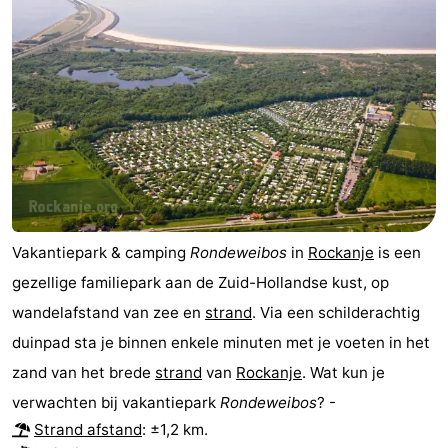
Kop
Contact
van
Schouwen
Vakantiepark & camping
Rondeweibos
in
Rockanje
is een
gezellige familiepark aan de Zuid-Hollandse kust, op
wandelafstand van zee en
strand
. Via een schilderachtig
duinpad sta je binnen enkele minuten met je voeten in het
zand van het brede
strand
van
Rockanje
. Wat kun je
verwachten bij vakantiepark
Rondeweibos
? -
Strand afstand
: ±1,2 km.