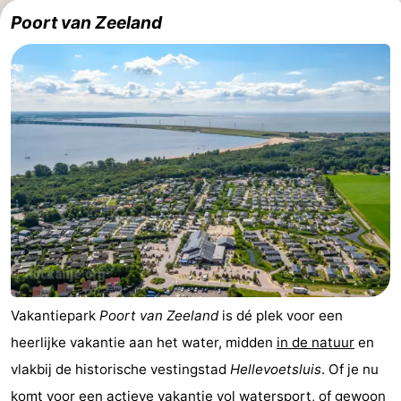
Poort van Zeeland
-
Cape
-
Helius
Poort
-
van
Rondeweibos
-
Zeeland
Waterbos
Last
minutes
Strand
Zien
&
Bezienswaardigheden
Vakantiepark
Poort van Zeeland
is dé plek voor een
heerlijke vakantie aan het water, midden
in de natuur
en
doen
-
vlakbij de historische vestingstad
Hellevoetsluis
. Of je nu
Musea
-
komt voor een actieve vakantie vol watersport, of gewoon