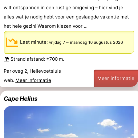
wilt ontspannen in een rustige omgeving – hier vind je
Monumenten
-
alles wat je nodig hebt voor een geslaagde vakantie met
Uitkijkpunten
Attracties
het hele gezin! Waarom kiezen voor ...
-
Last minute:
–
vrijdag 7
maandag 10 augustus 2026
Rondvaarten
-
Strand afstand
: ±700 m.
Speeltuinen
-
Parkweg 2, Hellevoetsluis
Binnenspeeltuinen
Wellness
Meer informatie
web.
Meer informatie
centra
Dorpen
Cape Helius
&
Natuur
Steden
Sporten
-