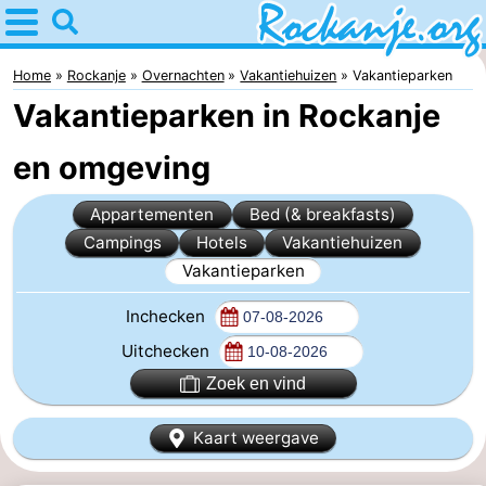
Home
Rockanje
Home
Rockanje
Overnachten
Vakantiehuizen
Vakantieparken
Vakantieparken in Rockanje
Tips
en omgeving
Voor
Appartementen
Bed (& breakfasts)
kinderen
Overnachten
Campings
Hotels
Vakantiehuizen
Appartementen
Vakantieparken
Inchecken
Bed
Uitchecken
(&
Campings
Zoek en vind
breakfasts)
Hotels
Kaart weergave
Vakantiehuizen