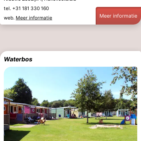
tel. +31 181 330 160
Regio
Meer informatie
web.
Meer informatie
Zuid-
Holland
-
Leiden
Bollenstreek
Waterbos
-
Natuur
-
Hollands
Noordwijk
-
Duin
Katwijk
-
Scheveningen
-
Den
-