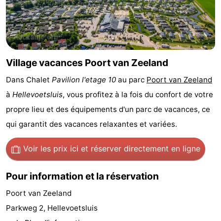
Monuments
-
Points
Attractions
de
-
Village vacances Poort van Zeeland
Dans Chalet
Pavilion l'etage 10
au parc
Poort van Zeeland
vue
Croisières
-
à
Hellevoetsluis
, vous profitez à la fois du confort de votre
Terrains
-
propre lieu et des équipements d'un parc de vacances, ce
qui garantit des vacances relaxantes et variées.
de
Aires
Centres
jeux
de
de
Villages
Voir les prix ici
et réserver directement en ligne
jeux
bien-
&
Nature
Pour information et la réservation
intérieures
être
villes
Sports
Poort van Zeeland
Parkweg 2, Hellevoetsluis
-