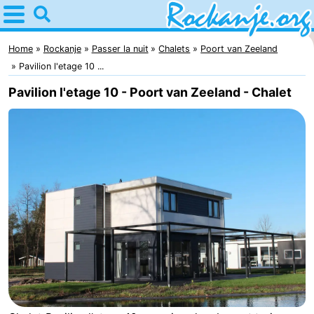
Home
Rockanje
Home
Rockanje
Passer la nuit
Chalets
Poort van Zeeland
Pavilion l'etage 10 ...
Astuces
Pavilion l'etage 10 - Poort van Zeeland - Chalet
Avec
les
Passer
enfants
la
Appartements
nuit
Campings
Chambre
d'hôtes
Chaumières
-