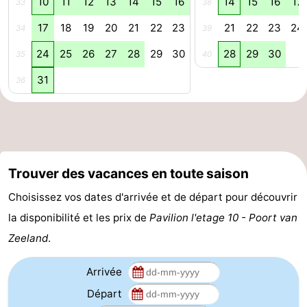
10
11
12
13
14
15
16
14
15
16
17
33
38
Haye
Rotterdam
Zeeland
17
18
19
20
21
22
23
21
22
23
24
34
39
Schouwen-
24
25
26
27
28
29
30
28
29
30
35
40
31
36
Duiveland
-
Renesse
-
Brouwershaven
-
Trouver des vacances en toute saison
Bruinisse
-
Choisissez vos dates d'arrivée et de départ pour découvrir
Zierikzee
-
la disponibilité et les prix de
Pavilion l'etage 10 - Poort van
Zeeland
.
Nature
-
Oosterschelde
Burgh
-
Arrivée
Départ
Haamstede
Nature
Meteo