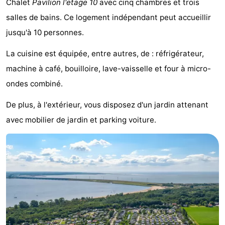
Chalet
Pavilion l'etage 10
avec cinq chambres et trois
Cape
-
salles de bains. Ce logement indépendant peut accueillir
jusqu'à 10 personnes.
Helius
Poort
-
La cuisine est équipée, entre autres, de : réfrigérateur,
van
Rondeweibos
-
machine à café, bouilloire, lave-vaisselle et four à micro-
Zeeland
Waterbos
Hôtels
ondes combiné.
Last
De plus, à l'extérieur, vous disposez d'un jardin attenant
avec mobilier de jardin et parking voiture.
minutes
Plages
Voir
et
Lieux
faire
d'intérêt
-
Musées
-