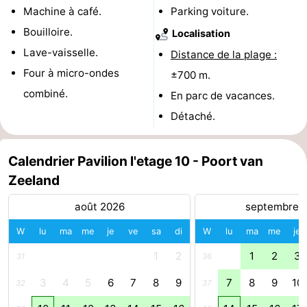
Machine à café.
Parking voiture.
Médicales
Région
Bouilloire.
Localisation
Hollande-
Lave-vaisselle.
Distance de la plage :
Four à micro-ondes
±700 m.
Méridionale
-
combiné.
En parc de vacances.
Leiden
Bollenstreek
Détaché.
-
Calendrier Pavilion l'etage 10 - Poort van
Nature
-
Zeeland
Hollands
Noordwijk
-
août 2026
septembre 
W
lu
ma
me
je
ve
sa
di
W
lu
ma
me
je
Duin
Katwijk
-
1
2
1
2
3
31
36
Scheveningen
-
3
4
5
6
7
8
9
7
8
9
10
32
37
La
-