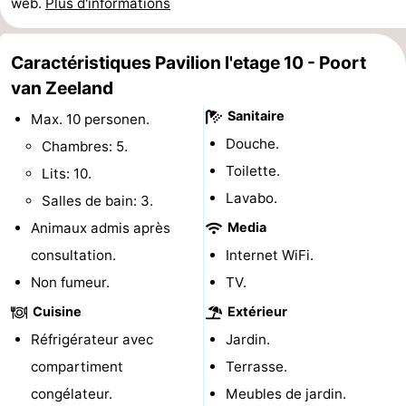
web.
Plus d'informations
Piscines
-
Caractéristiques Pavilion l'etage 10 - Poort
Surfen
-
van Zeeland
Peche
-
Sanitaire
Max. 10 personen.
Douche.
Chambres: 5.
Sportive
Equitation
Boire
Toilette.
Lits: 10.
et
Événements
Lavabo.
Salles de bain: 3.
Animaux admis après
Media
manger
Pratiques
consultation.
Internet WiFi.
Forum
Non fumeur.
TV.
Route
Cuisine
Extérieur
Réfrigérateur avec
Jardin.
-
compartiment
Terrasse.
Stationnement
Adresses
congélateur.
Meubles de jardin.