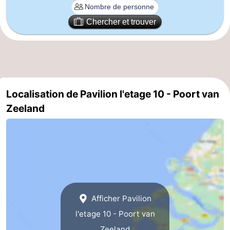
Kop
Contact
Chercher et trouver
van
Schouwen
Localisation de Pavilion l'etage 10 - Poort van
Zeeland
Afficher Pavilion
l'etage 10 - Poort van
Zeeland