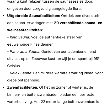
waar u kunt relaxen tussen de saunasessies door,
Monumenten
-
omgeven door zorgvuldig aangelegde flora.
Uitgebreide Saunafaciliteiten:
Ontdek een diversiteit
Uitkijkpunten
Attracties
aan sauna-ervaringen met
20 verschillende sauna- en
-
wellnessfaciliteiten
:
-
Kelo Sauna:
Voel de authentieke sfeer van
Rondvaarten
-
eeuwenoude Finse dennen.
Speeltuinen
-
-
Panorama Sauna:
Geniet van een adembenemend
uitzicht op de Zeeuwse kust terwijl je ontspant bij 95°
Binnenspeeltuinen
Wellness
Celsius.
centra
Dorpen
-
Relax Sauna:
Een mildere warmte ervaring ideaal voor
diepe ontspanning.
&
Natuur
Zwemfaciliteiten:
Of het nu zomer of winter is, de
Steden
Sporten
binnen- en buitenzwembaden bieden een perfecte
waterbeleving. Het 22 meter lange buitenzwembad is
-