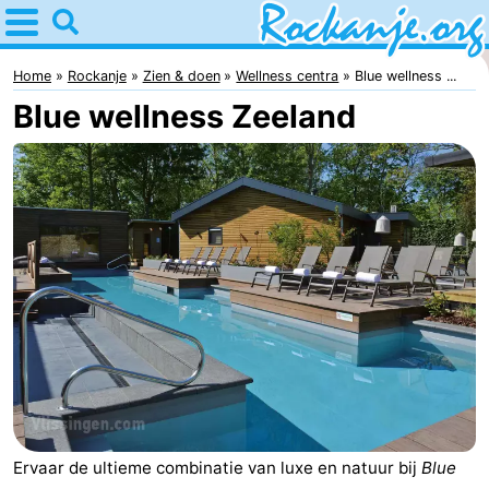
Home
Rockanje
Home
Rockanje
Zien & doen
Wellness centra
Blue wellness ...
Blue wellness Zeeland
Tips
Voor
kinderen
Overnachten
Appartementen
Bed
(&
Campings
breakfasts)
Hotels
Vakantiehuizen
Ervaar de ultieme combinatie van luxe en natuur bij
Blue