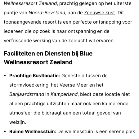
Wellnessresort Zeeland
, prachtig gelegen op het uiterste
-
puntje van
Noord-Beveland
, aan de
Zeeuwse kust
. Dit
Cape
-
toonaangevende resort is een perfecte ontsnapping voor
iedereen die op zoek is naar ontspanning en de
Helius
Poort
-
verfrissende werking van de zeelucht wil ervaren.
van
Rondeweibos
-
Faciliteiten en Diensten bij Blue
Wellnessresort Zeeland
Zeeland
Waterbos
Last
Prachtige Kustlocatie:
Genesteld tussen de
minutes
Strand
stormvloedkering
, het
Veerse Meer
en het
Zien
Banjaardstrand
in
Kamperland
, biedt deze locatie niet
alleen prachtige uitzichten maar ook een kalmerende
&
Bezienswaardigheden
atmosfeer die bijdraagt aan een totaal gevoel van
doen
-
welzijn.
Ruime Wellnesstuin:
De wellnesstuin is een serene plek
Musea
-