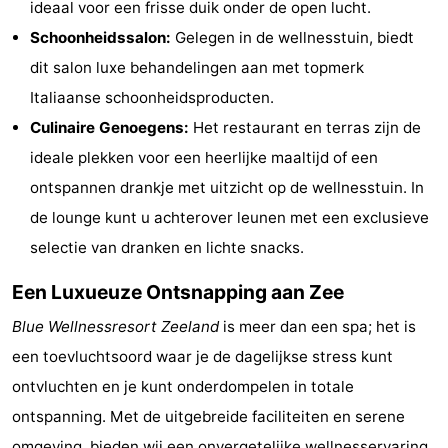
ideaal voor een frisse duik onder de open lucht.
Zwembaden
-
Schoonheidssalon:
Gelegen in de wellnesstuin, biedt
dit salon luxe behandelingen aan met topmerk
Surfen
Eten
Italiaanse schoonheidsproducten.
en
Evenementen
Culinaire Genoegens:
Het restaurant en terras zijn de
ideale plekken voor een heerlijke maaltijd of een
drinken
Praktisch
ontspannen drankje met uitzicht op de wellnesstuin. In
Forum
de lounge kunt u achterover leunen met een exclusieve
selectie van dranken en lichte snacks.
Route
Een Luxueuze Ontsnapping aan Zee
-
Blue Wellnessresort Zeeland
is meer dan een spa; het is
Parkeren
Medische
een toevluchtsoord waar je de dagelijkse stress kunt
ontvluchten en je kunt onderdompelen in totale
adressen
Reisboekenwinkel
ontspanning. Met de uitgebreide faciliteiten en serene
Nieuws
omgeving, bieden wij een onvergetelijke wellnesservaring