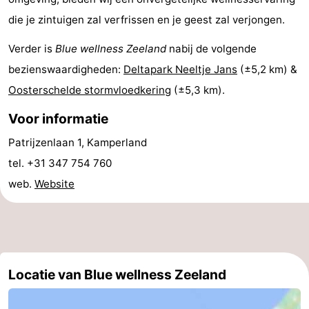
die je zintuigen zal verfrissen en je geest zal verjongen.
Regio
Verder is
Blue wellness Zeeland
nabij de volgende
Zuid-
bezienswaardigheden:
Deltapark Neeltje Jans
(±5,2 km) &
Holland
-
Oosterschelde stormvloedkering
(±5,3 km).
Leiden
Bollenstreek
Voor informatie
Patrijzenlaan 1, Kamperland
-
tel. +31 347 754 760
Natuur
-
web.
Website
Hollands
Noordwijk
-
Duin
Katwijk
-
Scheveningen
-
Locatie van Blue wellness Zeeland
Den
-