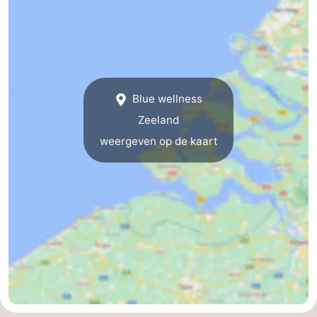
Haag
Rotterdam
Zeeland
Schouwen-
Duiveland
-
Blue wellness
Renesse
-
Zeeland
weergeven op de kaart
Brouwershaven
-
Bruinisse
-
Zierikzee
-
Natuur
-
Oosterschelde
Burgh
-
Haamstede
Natuur
Weer