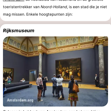
toeristentrekker van
Noord-Holland
, is een stad die je niet
Haag
Rotterdam
Zeeland
mag missen. Enkele hoogtepunten zijn:
Schouwen-
Rijksmuseum
Duiveland
-
Renesse
-
Brouwershaven
-
Bruinisse
-
Zierikzee
-
Natuur
-
Oosterschelde
Burgh
-
Haamstede
Natuur
Weer