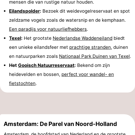
mensen die van rustige natuur houden.
Regio
Eilandspolder
:
Bezoek dit weidevogelreservaat en spot
zeldzame vogels zoals de watersnip en de kemphaan.
Zuid-
Een paradijs voor natuurliefhebbers
.
Holland
-
Texel
:
Het grootste
Nederlandse Waddeneiland
biedt
een unieke eilandsfeer met
prachtige stranden
, duinen
Leiden
Bollenstreek
en natuurparken zoals
Nationaal Park Duinen van Texel
.
-
Het
Gooisch Natuurreservaat
:
Bekend om zijn
heidevelden en bossen,
perfect voor wandel- en
Natuur
-
fietstochten
.
Hollands
Noordwijk
-
Duin
Katwijk
-
Scheveningen
-
Amsterdam: De Parel van Noord-Holland
Den
-
Amsterdam
, de hoofdstad van Nederland en de grootste