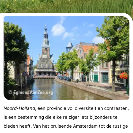
-
Cape
-
Helius
Poort
-
van
Rondeweibos
-
Zeeland
Waterbos
Last
minutes
Strand
Zien
&
Bezienswaardigheden
Noord-Holland
, een provincie vol diversiteit en contrasten,
doen
-
is een bestemming die elke reiziger iets bijzonders te
bieden heeft. Van het
bruisende Amsterdam
tot de
rustige
Musea
-