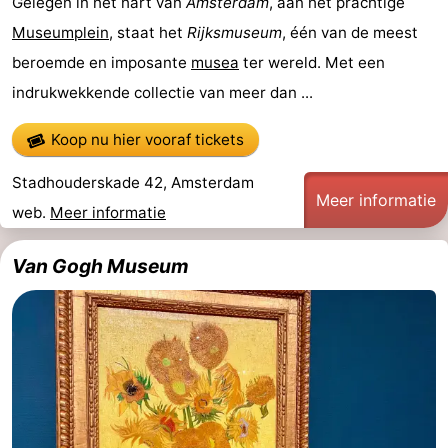
Gelegen in het hart van
Amsterdam
, aan het prachtige
Museumplein
, staat het
Rijksmuseum
, één van de meest
Kop
Contact
beroemde en imposante
musea
ter wereld. Met een
van
indrukwekkende collectie van meer dan ...
Schouwen
Koop nu hier vooraf tickets
Stadhouderskade 42, Amsterdam
Meer informatie
web.
Meer informatie
Van Gogh Museum