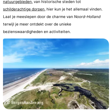
natuurgebieden
, van historische steden tot
Monumenten
-
schilderachtige dorpen
, hier kun je het allemaal vinden.
Laat je meeslepen door de charme van
Noord-Holland
Uitkijkpunten
Attracties
terwijl je meer ontdekt over de unieke
-
bezienswaardigheden en activiteiten.
Rondvaarten
-
Speeltuinen
-
Binnenspeeltuinen
Wellness
centra
Dorpen
&
Natuur
Steden
Sporten
-