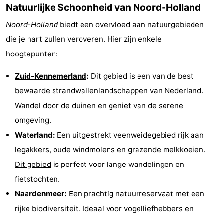
Natuurlijke Schoonheid van Noord-Holland
Zwembaden
-
Noord-Holland
biedt een overvloed aan natuurgebieden
Surfen
Eten
die je hart zullen veroveren. Hier zijn enkele
hoogtepunten:
en
Evenementen
Zuid-Kennemerland
:
Dit gebied is een van de best
drinken
Praktisch
bewaarde strandwallenlandschappen van Nederland.
Forum
Wandel door de duinen en geniet van de serene
omgeving.
Route
Waterland
:
Een uitgestrekt veenweidegebied rijk aan
-
legakkers, oude windmolens en grazende melkkoeien.
Dit gebied
is perfect voor lange wandelingen en
Parkeren
Medische
fietstochten.
adressen
Reisboekenwinkel
Naardenmeer
:
Een
prachtig natuurreservaat
met een
rijke biodiversiteit. Ideaal voor vogelliefhebbers en
Nieuws