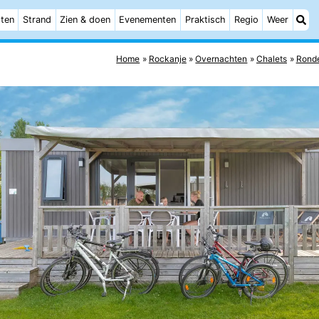
ten
Strand
Zien & doen
Evenementen
Praktisch
Regio
Weer
Home
Rockanje
Overnachten
Chalets
Rond