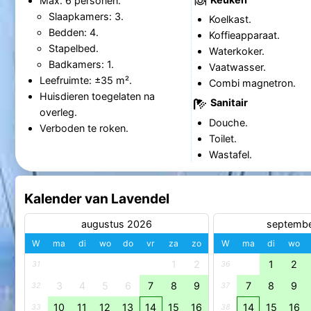
Max. 6 personen.
Slaapkamers: 3.
Koelkast.
Bedden: 4.
Koffieapparaat.
Stapelbed.
Waterkoker.
Badkamers: 1.
Vaatwasser.
Leefruimte: ±35 m².
Combi magnetron.
Huisdieren toegelaten na
Sanitair
overleg.
Douche.
Verboden te roken.
Toilet.
Wastafel.
Kalender van Lavendel
augustus 2026
septemb
W
ma
di
wo
do
vr
za
zo
W
ma
di
wo
1
2
1
2
31
36
3
4
5
6
7
8
9
7
8
9
32
37
10
11
12
13
14
15
16
14
15
16
33
38