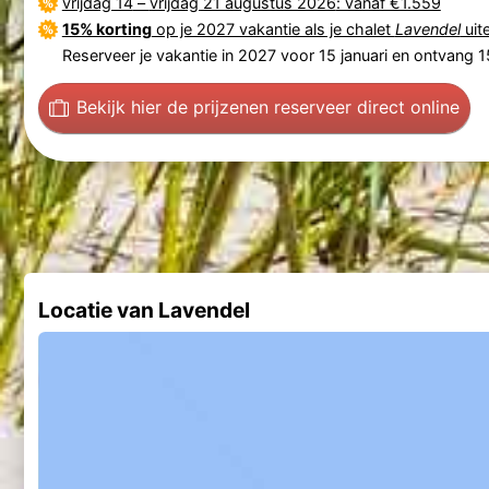
vrijdag 14
–
vrijdag 21 augustus 2026
: vanaf €1.559
15% korting
op je 2027 vakantie als je chalet
Lavendel
uite
Reserveer je vakantie in 2027 voor 15 januari en ontvang 15
Bekijk hier de prijzen
en reserveer direct online
Locatie van Lavendel