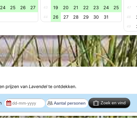
24
25
26
27
19
20
21
22
23
24
25
43
47
26
27
28
29
30
31
44
48
49
n prijzen van
Lavendel
te ontdekken.
en
Zoek en vind