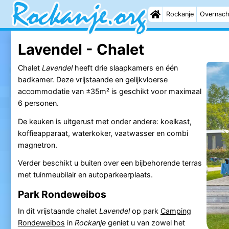
Rockanje
Overnach
Lavendel - Chalet
Chalet
Lavendel
heeft drie slaapkamers en één
badkamer. Deze vrijstaande en gelijkvloerse
accommodatie van ±35m² is geschikt voor maximaal
6 personen.
De keuken is uitgerust met onder andere: koelkast,
koffieapparaat, waterkoker, vaatwasser en combi
magnetron.
Verder beschikt u buiten over een bijbehorende terras
met tuinmeubilair en autoparkeerplaats.
Park Rondeweibos
In dit vrijstaande chalet
Lavendel
op park
Camping
Rondeweibos
in
Rockanje
geniet u van zowel het