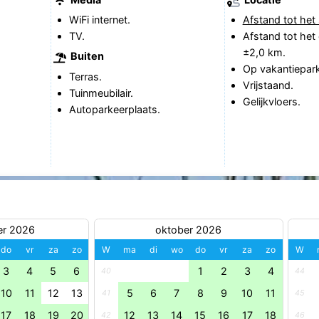
WiFi internet.
Afstand tot het 
TV.
Afstand tot het
±2,0 km.
Buiten
Op vakantiepark
Terras.
Vrijstaand.
Tuinmeubilair.
Gelijkvloers.
Autoparkeerplaats.
er 2026
oktober 2026
do
vr
za
zo
W
ma
di
wo
do
vr
za
zo
W
3
4
5
6
1
2
3
4
40
44
10
11
12
13
5
6
7
8
9
10
11
41
45
17
18
19
20
12
13
14
15
16
17
18
42
46