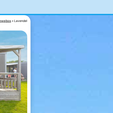
eweibos
Lavendel