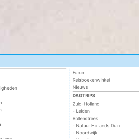
Forum
Reisboekenwinkel
Nieuws
digheden
DAGTRIPS
n
Zuid-Holland
n
- Leiden
Bollenstreek
n
- Natuur Hollands Duin
- Noordwijk
tuinen