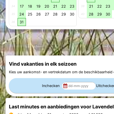
17
18
19
20
21
22
23
21
22
23
34
39
24
25
26
27
28
29
30
28
29
30
35
40
31
36
Vind vakanties in elk seizoen
Kies uw aankomst- en vertrekdatum om de beschikbaarheid e
Inchecken
Uitcheck
Last minutes en aanbiedingen voor Lavendel