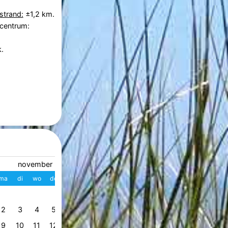
strand:
±1,2 km.
 centrum:
.
november 2026
december 2026
ma
di
wo
do
vr
za
zo
W
ma
di
wo
do
vr
z
1
1
2
3
4
49
2
3
4
5
6
7
8
7
8
9
10
11
1
50
9
10
11
12
13
14
15
14
15
16
17
18
1
51