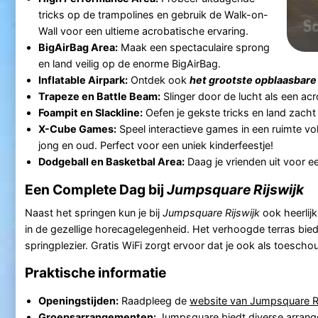
tricks op de trampolines en gebruik de Walk-on-
Wall voor een ultieme acrobatische ervaring.
BigAirBag Area:
Maak een spectaculaire sprong
en land veilig op de enorme BigAirBag.
Inflatable Airpark:
Ontdek ook
het grootste opblaasbare
Trapeze en Battle Beam:
Slinger door de lucht als een acr
Foampit en Slackline:
Oefen je gekste tricks en land zacht 
X-Cube Games:
Speel interactieve games in een ruimte vol
jong en oud. Perfect voor een uniek kinderfeestje!
Dodgeball en Basketbal Area:
Daag je vrienden uit voor ee
Een Complete Dag bij
Jumpsquare Rijswijk
Naast het springen kun je bij
Jumpsquare Rijswijk
ook heerlij
in de gezellige horecagelegenheid. Het verhoogde terras biedt
springplezier. Gratis WiFi zorgt ervoor dat je ook als toesch
Praktische informatie
Openingstijden:
Raadpleeg de
website van Jumpsquare Ri
Groepsarrangementen:
Jumpsquare biedt diverse arrangem