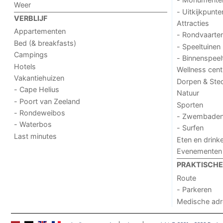
Weer
- Uitkijkpunte
VERBLIJF
Attracties
Appartementen
- Rondvaarte
Bed (& breakfasts)
- Speeltuinen
Campings
- Binnenspeel
Hotels
Wellness cent
Vakantiehuizen
Dorpen & Ste
- Cape Helius
Natuur
- Poort van Zeeland
Sporten
- Rondeweibos
- Zwembade
- Waterbos
- Surfen
Last minutes
Eten en drink
Evenementen
PRAKTISCHE 
Route
- Parkeren
Medische ad