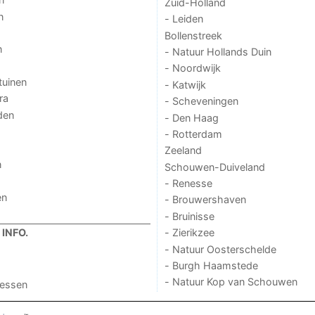
Zuid-Holland
n
- Leiden
Bollenstreek
n
- Natuur Hollands Duin
- Noordwijk
tuinen
- Katwijk
ra
- Scheveningen
den
- Den Haag
- Rotterdam
Zeeland
n
Schouwen-Duiveland
- Renesse
en
- Brouwershaven
- Bruinisse
- Zierikzee
INFO.
- Natuur Oosterschelde
- Burgh Haamstede
- Natuur Kop van Schouwen
ressen