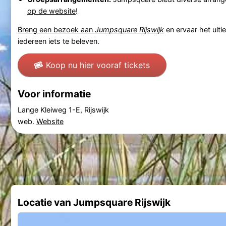
op de website
!
Breng een bezoek aan
Jumpsquare Rijswijk
en ervaar het ulti
iedereen iets te beleven.
Koop nu hier vooraf tickets
Voor informatie
Lange Kleiweg 1-E, Rijswijk
web.
Website
Locatie van Jumpsquare Rijswijk