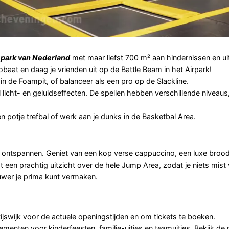
 park van Nederland
met maar liefst 700 m² aan hindernissen en ui
obaat en daag je vrienden uit op de Battle Beam in het Airpark!
in de Foampit, of balanceer als een pro op de Slackline.
 licht- en geluidseffecten. De spellen hebben verschillende niveaus
n potje trefbal of werk aan je dunks in de Basketbal Area.
k ontspannen. Geniet van een kop verse cappuccino, een luxe brood
 een prachtig uitzicht over de hele Jump Area, zodat je niets mist
ouwer je prima kunt vermaken.
jswijk
voor de actuele openingstijden en om tickets te boeken.
enten voor kinderfeesten, familie-uitjes en teamuitjes.
Bekijk de