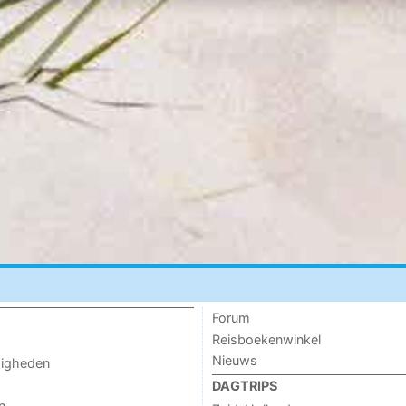
Forum
Reisboekenwinkel
Nieuws
digheden
DAGTRIPS
n