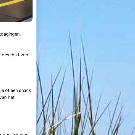
tdagingen.
, geschikt voor
je of een snack
 van het
 mogelijkheden