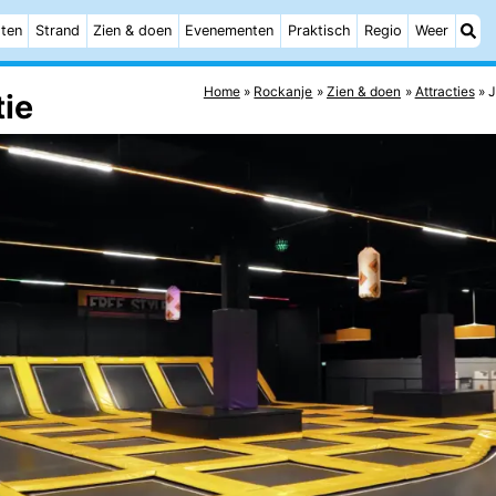
ten
Strand
Zien & doen
Evenementen
Praktisch
Regio
Weer
Home
Rockanje
Zien & doen
Attracties
J
tie