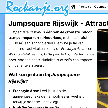
Rockanje
Overnach
Jumpsquare Rijswijk - Attrac
Jumpsquare Rijswijk
is
één van de grootste indoor
trampolineparken in Nederland
, met maar liefst
3.000 m² aan springplezier! Hier vind je tal van
spannende activiteiten, zoals de
Freestyle Area
, een
Walk-on-Wall
, een
BigAirBag
en de
High Performance
Area
. Voor de echte durfallen is er zelfs een trapeze
om vanaf te slingeren.
Wat kun je doen bij
Jumpsquare
Rijswijk
?
Freestyle Area:
Leef je uit op de
aaneengeschakelde trampolines en voel je vrij
terwijl je door de lucht vliegt!
High Performance Area:
Probeer uitdagende