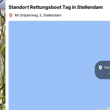
Standort Rettungsboot Tag in Stellendam
Mr.Snijderweg 3, Stellendam
Ret