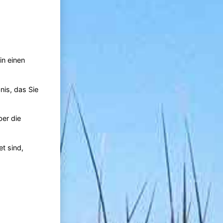
in einen
nis, das Sie
ber die
et sind,