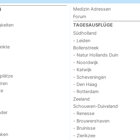
Medizin Adressen
N
Forum
keiten
TAGESAUSFLÜGE
Südholland
- Leiden
unkte
Bollenstreek
- Natur Hollands Duin
- Noordwijk
- Katwijk
lplätze
- Scheveningen
tren
- Den Haag
te
- Rotterdam
Zeeland
Schouwen-Duiveland
der
- Renesse
- Brouwershaven
- Bruinisse
nken
- Zierikzee