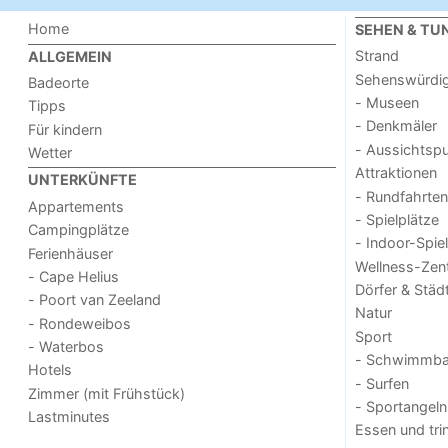
Home
SEHEN & TU
Strand
ALLGEMEIN
Sehenswürdig
Badeorte
- Museen
Tipps
- Denkmäler
Für kindern
- Aussichtsp
Wetter
Attraktionen
UNTERKÜNFTE
- Rundfahrten
Appartements
- Spielplätze
Campingplätze
- Indoor-Spie
Ferienhäuser
Wellness-Zen
- Cape Helius
Dörfer & Städ
- Poort van Zeeland
Natur
- Rondeweibos
Sport
- Waterbos
- Schwimmba
Hotels
- Surfen
Zimmer (mit Frühstück)
- Sportangeln
Lastminutes
Essen und tri