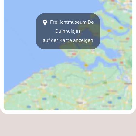
Duiveland
-
Freilichtmuseum De
Renesse
-
Duinhuisjes
Brouwershaven
-
auf der Karte anzeigen
Bruinisse
-
Zierikzee
-
Natur
-
Oosterschelde
Burgh
-
Haamstede
Natur
Wetter
Kop
Kontakt
van