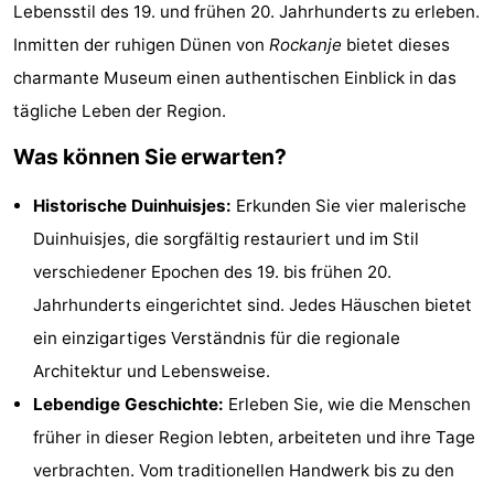
Lebensstil des 19. und frühen 20. Jahrhunderts zu erleben.
Helius
Poort
-
Inmitten der ruhigen Dünen von
Rockanje
bietet dieses
van
Rondeweibos
-
charmante Museum einen authentischen Einblick in das
tägliche Leben der Region.
Zeeland
Waterbos
Hotels
Was können Sie erwarten?
Zimmer
Historische Duinhuisjes:
Erkunden Sie vier malerische
(mit
Lastminutes
Duinhuisjes, die sorgfältig restauriert und im Stil
verschiedener Epochen des 19. bis frühen 20.
Frühstück)
Strand
Jahrhunderts eingerichtet sind. Jedes Häuschen bietet
Sehen
ein einzigartiges Verständnis für die regionale
Architektur und Lebensweise.
&
-
Lebendige Geschichte:
Erleben Sie, wie die Menschen
tun
Museen
-
früher in dieser Region lebten, arbeiteten und ihre Tage
verbrachten. Vom traditionellen Handwerk bis zu den
Denkmäler
-