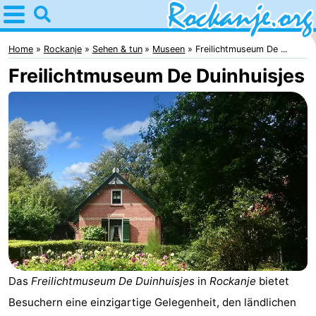
Home
Rockanje
Home
Rockanje
Sehen & tun
Museen
Freilichtmuseum De ...
Freilichtmuseum De Duinhuisjes
Tipps
Für
kindern
Übernachten
Appartements
Campingplätze
Ferienhäuser
-
Das
Freilichtmuseum De Duinhuisjes
in
Rockanje
bietet
Cape
-
Besuchern eine einzigartige Gelegenheit, den ländlichen