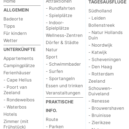
Home
Attraktionen
TAGESAUSFLÜGE
- Rundfahrten
ALLGEMEIN
Südholland
- Spielplätze
- Leiden
Badeorte
- Indoor-
Bollenstreek
Tipps
Spielplätze
- Natur Hollands
Für kindern
Wellness-Zentren
Duin
Wetter
Dörfer & Städte
- Noordwijk
UNTERKÜNFTE
Natur
- Katwijk
Sport
Appartements
- Scheveningen
- Schwimmbader
Campingplätze
- Den Haag
- Surfen
Ferienhäuser
- Rotterdam
- Sportangeln
- Cape Helius
Zeeland
Essen und trinken
- Poort van
Schouwen-
Zeeland
Veranstaltungen
Duiveland
- Rondeweibos
- Renesse
PRAKTISCHE
- Waterbos
- Brouwershaven
INFO.
Hotels
- Bruinisse
Route
Zimmer (mit
- Zierikzee
- Parken
Frühstück)