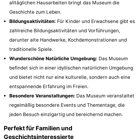
alltäglichen Hausarbeiten bringt das Museum die
Aussichtspunkte
Attraktionen
Geschichte zum Leben.
Bildungsaktivitäten:
Für Kinder und Erwachsene gibt es
-
zahlreiche Bildungsaktivitäten und Vorführungen,
Rundfahrten
-
darunter alte Handwerke, Kochdemonstrationen und
traditionelle Spiele.
Spielplätze
-
Wunderschöne Natürliche Umgebung:
Das Museum
Indoor-
Wellness-
befindet sich in einer idyllischen natürlichen Umgebung
und bietet nicht nur eine kulturelle, sondern auch eine
Spielplätze
Zentren
Dörfer
entspannende Erfahrung im Freien.
&
Natur
Besondere Veranstaltungen:
Das Museum veranstaltet
regelmäßig besondere Events und Thementage, die
Städte
Sport
jeden Besuch einzigartig und bereichernd machen.
-
Perfekt für Familien und
Schwimmbader
-
Geschichtsinteressierte