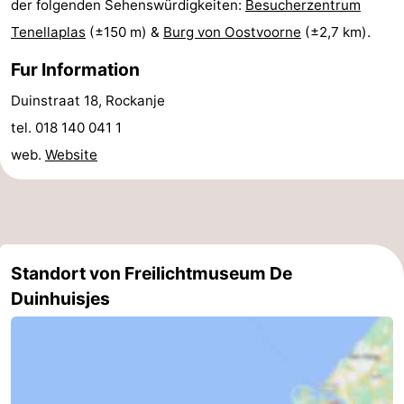
der folgenden Sehenswürdigkeiten:
Besucherzentrum
-
Tenellaplas
(±150 m) &
Burg von Oostvoorne
(±2,7 km).
Fur Information
Leiden
Bollenstreek
Duinstraat 18, Rockanje
-
tel. 018 140 041 1
Natur
-
web.
Website
Hollands
Noordwijk
-
Duin
Katwijk
-
Standort von Freilichtmuseum De
Scheveningen
-
Duinhuisjes
Den
-
Haag
Rotterdam
Zeeland
Schouwen-