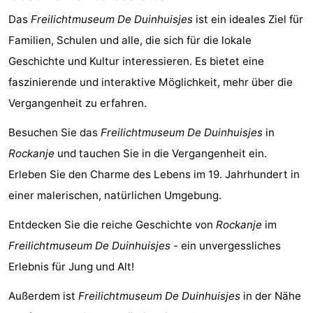
Das
Freilichtmuseum De Duinhuisjes
ist ein ideales Ziel für
Surfen
-
Familien, Schulen und alle, die sich für die lokale
Sportangeln
Essen
Geschichte und Kultur interessieren. Es bietet eine
faszinierende und interaktive Möglichkeit, mehr über die
und
Veranstaltungen
Vergangenheit zu erfahren.
trinken
Praktisch
Besuchen Sie das
Freilichtmuseum De Duinhuisjes
in
Forum
Rockanje
und tauchen Sie in die Vergangenheit ein.
Erleben Sie den Charme des Lebens im 19. Jahrhundert in
Route
einer malerischen, natürlichen Umgebung.
-
Entdecken Sie die reiche Geschichte von
Rockanje
im
Parken
Medizin
Freilichtmuseum De Duinhuisjes
- ein unvergessliches
Erlebnis für Jung und Alt!
Adressen
Region
Außerdem ist
Freilichtmuseum De Duinhuisjes
in der Nähe
Südholland