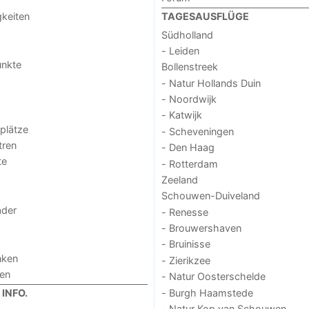
keiten
TAGESAUSFLÜGE
Südholland
- Leiden
unkte
Bollenstreek
- Natur Hollands Duin
- Noordwijk
- Katwijk
lplätze
- Scheveningen
tren
- Den Haag
te
- Rotterdam
Zeeland
Schouwen-Duiveland
der
- Renesse
- Brouwershaven
- Bruinisse
nken
- Zierikzee
gen
- Natur Oosterschelde
- Burgh Haamstede
INFO.
- Natur Kop van Schouwen