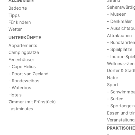
Strand
ALLGEMEIN
Sehenswürdig
Badeorte
- Museen
Tipps
- Denkmäler
Für kindern
- Aussichtsp
Wetter
Attraktionen
UNTERKÜNFTE
- Rundfahrten
Appartements
- Spielplätze
Campingplätze
- Indoor-Spie
Ferienhäuser
Wellness-Zen
- Cape Helius
Dörfer & Städ
- Poort van Zeeland
Natur
- Rondeweibos
Sport
- Waterbos
- Schwimmba
Hotels
- Surfen
Zimmer (mit Frühstück)
- Sportangeln
Lastminutes
Essen und tri
Veranstaltun
PRAKTISCHE 