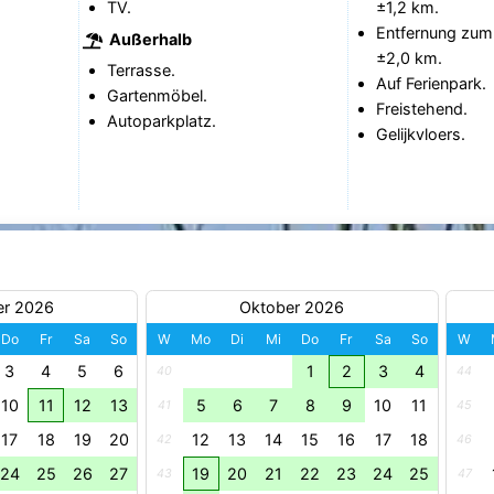
TV.
±1,2 km.
Entfernung zum
Außerhalb
±2,0 km.
Terrasse.
Auf Ferienpark.
Gartenmöbel.
Freistehend.
Autoparkplatz.
Gelijkvloers.
er 2026
Oktober 2026
Do
Fr
Sa
So
W
Mo
Di
Mi
Do
Fr
Sa
So
W
3
4
5
6
1
2
3
4
40
44
10
11
12
13
5
6
7
8
9
10
11
41
45
17
18
19
20
12
13
14
15
16
17
18
42
46
24
25
26
27
19
20
21
22
23
24
25
43
47