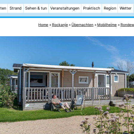
ten
Strand
Sehen & tun
Veranstaltungen
Praktisch
Region
Wetter
Home
Rockanje
Übernachten
Mobilheime
Rondew