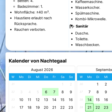
Betten: 4.
Kaffeemaschine.
Badezimmer: 1.
Wasserkocher.
Wohnfläche: ±40 m².
Spülmaschine.
Haustiere erlaubt nach
Kombi-Mikrowelle.
Rücksprache.
Sanitär
Rauchen verboten.
Dusche.
Toilette.
Waschbecken.
Kalender von Nachtegaal
August 2026
Septemb
W
Mo
Di
Mi
Do
Fr
Sa
So
W
Mo
Di
Mi
1
2
1
2
31
36
3
4
5
6
7
8
9
7
8
9
32
37
10
11
12
13
14
15
16
14
15
16
33
38
17
18
19
20
21
22
23
21
22
23
34
39