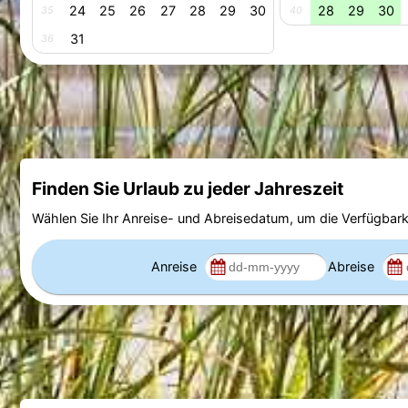
24
25
26
27
28
29
30
28
29
30
35
40
31
36
Finden Sie Urlaub zu jeder Jahreszeit
Wählen Sie Ihr Anreise- und Abreisedatum, um die Verfügbark
Anreise
Abreise