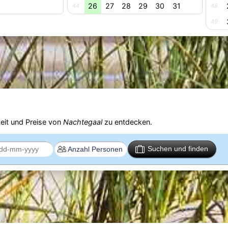
26
27
28
29
30
31
44
48
49
eit und Preise von
Nachtegaal
zu entdecken.
Suchen und finden