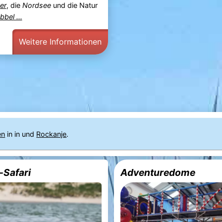
er
, die
Nordsee
und die Natur
bbel ...
Weitere Informationen
en
in in und
Rockanje
.
Safari
Adventuredome