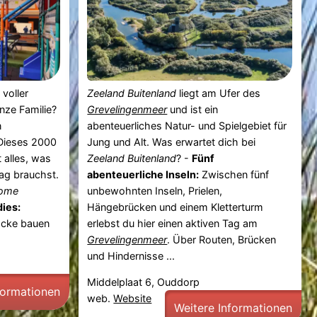
voller
Zeeland Buitenland
liegt am Ufer des
nze Familie?
Grevelingenmeer
und ist ein
n
abenteuerliches Natur- und Spielgebiet für
 Dieses 2000
Jung und Alt. Was erwartet dich bei
 alles, was
Zeeland Buitenland
? -
Fünf
Tag brauchst.
abenteuerliche Inseln:
Zwischen fünf
dome
unbewohnten Inseln, Prielen,
dies:
Hängebrücken und einem Kletterturm
-Ecke bauen
erlebst du hier einen aktiven Tag am
Grevelingenmeer
. Über Routen, Brücken
und Hindernisse ...
Middelplaat 6, Ouddorp
formationen
web.
Website
Weitere Informationen