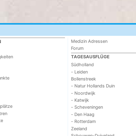
Medizin Adressen
N
Forum
keiten
TAGESAUSFLÜGE
Südholland
- Leiden
unkte
Bollenstreek
- Natur Hollands Duin
- Noordwijk
- Katwijk
lplätze
- Scheveningen
tren
- Den Haag
te
- Rotterdam
Zeeland
Schouwen-Duiveland