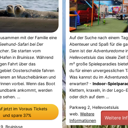
zusammen mit der Familie eine
Auf der Suche nach einem Tag 
Seehund-Safari bei Der
Abenteuer und Spaß für die ga
scher
. Sie starten vom
Dann ist der
Adventuredome
i
 Hafen in
Bruinisse
. Während
Hellevoetsluis
das ideale Ziel!
gen Fahrt über das
m² große Spieleparadies bietet
gebiet Oosterschelde fahren
du für einen unvergesslichen 
nderem an Muschelbänken und
Was kannst du im
Adventure
rinnen vorbei. Wenn das Boot
erwarten? -
Indoor-Spielpara
hundbank ankommt, werden
Klettern, kraxeln, in der Lego
 sehen. ...
oder dich auf dem ...
Parkweg 2, Hellevoetsluis
f jetzt im Voraus Tickets
web.
Weitere
und spare 37%
Weitere In
Informationen
9, Bruinisse