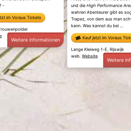
? -
und die
High Performance Are
wahren Abenteurer gibt es sog
etzt im Voraus Tickets
Trapez, von dem aus man sc
kann. Was kannst du bei ...
Vrouwenpolder
e
Kauf jetzt im Voraus Tic
Weitere Informationen
Lange Kleiweg 1-E, Rijswijk
web.
Website
Weitere In