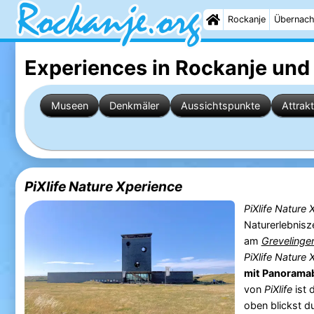
Rockanje
Übernach
Experiences in Rockanje
und
Museen
Denkmäler
Aussichtspunkte
Attrak
PiXlife Nature Xperience
PiXlife Nature 
Naturerlebnis
am
Grevelinge
PiXlife Nature 
mit Panoramab
von
PiXlife
ist 
oben blickst d