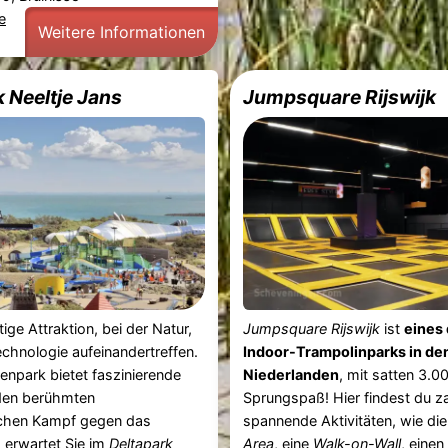
e
Weitere Informationen
 Neeltje Jans
Jumpsquare Rijswijk
tige Attraktion, bei der Natur,
Jumpsquare Rijswijk
ist
eines
echnologie aufeinandertreffen.
Indoor-Trampolinparks in de
npark bietet faszinierende
Niederlanden
, mit satten 3.0
 den berühmten
Sprungspaß! Hier findest du z
schen Kampf gegen das
spannende Aktivitäten, wie di
 erwartet Sie im
Deltapark
Area
, eine
Walk-on-Wall
, eine