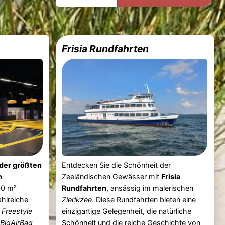
Frisia Rundfahrten
 der größten
Entdecken Sie die Schönheit der
n
Zeeländischen Gewässer mit
Frisia
00 m²
Rundfahrten
, ansässig im malerischen
ahlreiche
Zierikzee
. Diese Rundfahrten bieten eine
e
Freestyle
einzigartige Gelegenheit, die natürliche
n
BigAirBag
Schönheit und die reiche Geschichte von