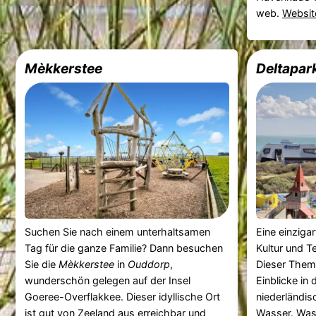
web.
Websit
Mèkkerstee
Deltapark
Suchen Sie nach einem unterhaltsamen
Eine einzigar
Tag für die ganze Familie? Dann besuchen
Kultur und T
Sie die
Mèkkerstee
in
Ouddorp
,
Dieser Theme
wunderschön gelegen auf der Insel
Einblicke in
Goeree-Overflakkee. Dieser idyllische Ort
niederländi
ist gut von Zeeland aus erreichbar und
Wasser. Was