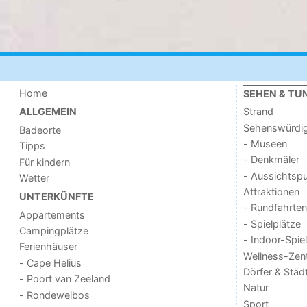
Home
SEHEN & TU
Strand
ALLGEMEIN
Sehenswürdig
Badeorte
- Museen
Tipps
- Denkmäler
Für kindern
- Aussichtsp
Wetter
Attraktionen
UNTERKÜNFTE
- Rundfahrten
Appartements
- Spielplätze
Campingplätze
- Indoor-Spie
Ferienhäuser
Wellness-Zen
- Cape Helius
Dörfer & Städ
- Poort van Zeeland
Natur
- Rondeweibos
Sport