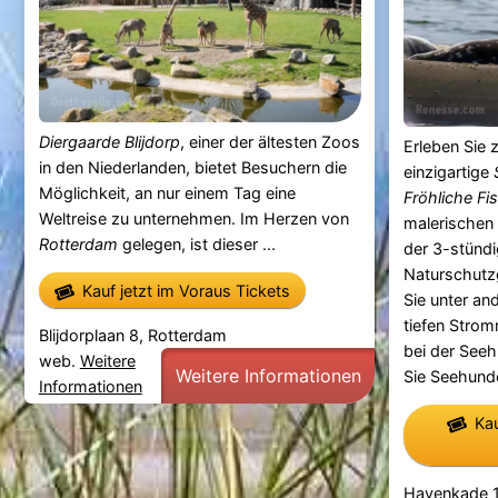
Diergaarde Blijdorp
, einer der ältesten Zoos
Erleben Sie 
in den Niederlanden, bietet Besuchern die
einzigartige
Möglichkeit, an nur einem Tag eine
Fröhliche Fi
Weltreise zu unternehmen. Im Herzen von
malerischen
Rotterdam
gelegen, ist dieser ...
der 3-stündi
Naturschutz
Kauf jetzt im Voraus Tickets
Sie unter a
tiefen Strom
Blijdorplaan 8, Rotterdam
bei der See
web.
Weitere
Weitere Informationen
Sie Seehunde
Informationen
Kau
Havenkade 1