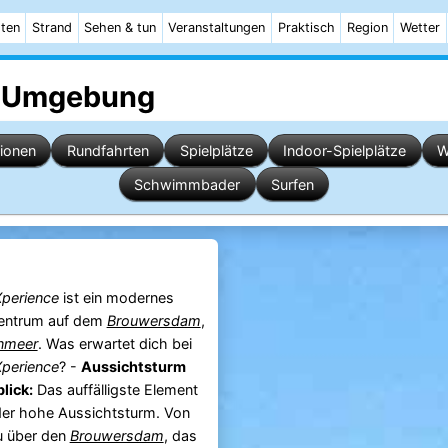
ten
Strand
Sehen & tun
Veranstaltungen
Praktisch
Region
Wetter
 Umgebung
tionen
Rundfahrten
Spielplätze
Indoor-Spielplätze
W
Schwimmbader
Surfen
Xperience
ist ein modernes
zentrum auf dem
Brouwersdam
,
nmeer
. Was erwartet dich bei
Xperience
? -
Aussichtsturm
lick:
Das auffälligste Element
der hohe Aussichtsturm. Von
u über den
Brouwersdam
, das